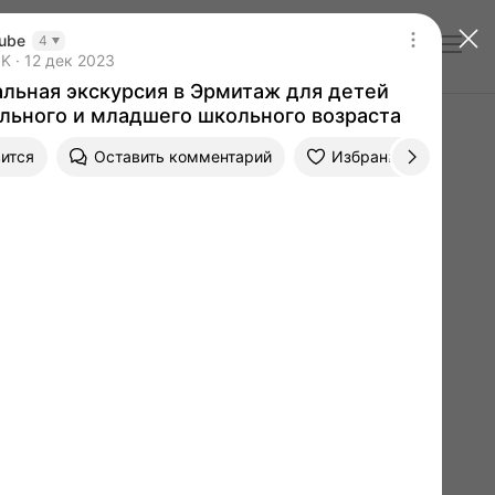
ube
4
Войти
льная экскурсия в Эрмитаж для детей дошк
ысяч просмотров
6K
12 дек 2023
Дата публикации 12 дек 2023
альная экскурсия в Эрмитаж для детей
льного и младшего школьного возраста
ится
Оставить комментарий
Избранное
Пе