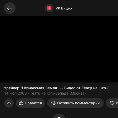
Видео открыто
VK Видео
трейлер "Незнакомая Земля" — Видео от Театр на Юго-Запад
14 июл 2008
Театр на Юго-Западе (Москва)
трейлер "Незнакомая Земля" — Видео о
Нравится
Оставить комментарий