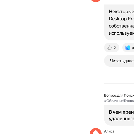
Некоторые
Desktop Pr
собственна
используе
0
g
Читать дале
Вопрос для Поиск
#ОблачныеТехно
В чем пре
удаленног
Алиса