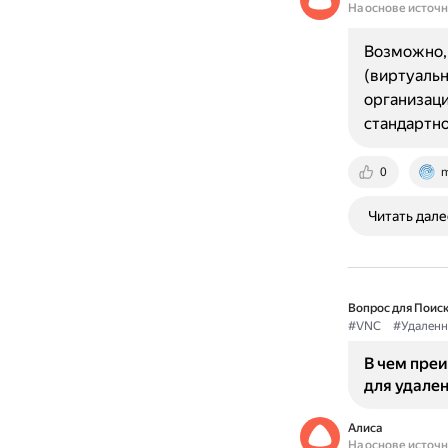
На основе источ
Возможно, 
(виртуальн
организаци
стандартн
0
m
Читать дале
Вопрос для Поиск
#VNC
#Удаленн
В чем пре
для удален
Алиса
На основе источ