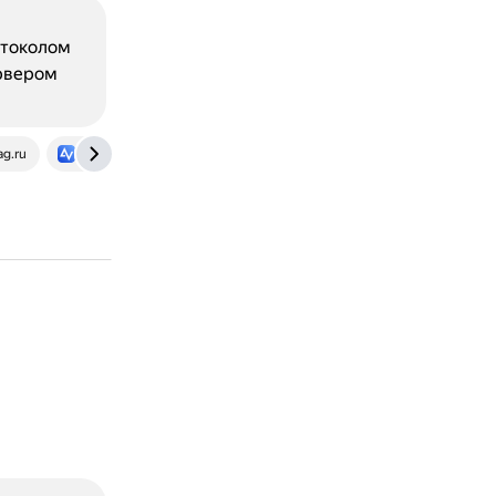
отоколом
ервером
g.ru
www.anyviewer.com