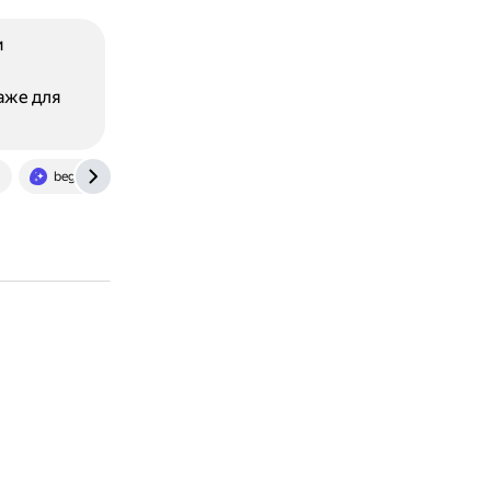
и
аже для
begemot.ai