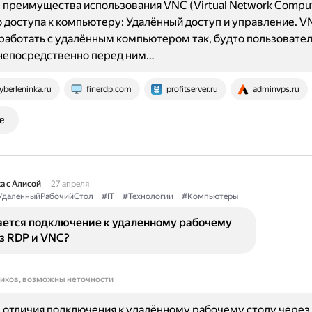
преимущества использования VNC (Virtual Network Comput
 доступа к компьютеру: Удалённый доступ и управление. V
работать с удалённым компьютером так, будто пользовате
 непосредственно перед ним…
yberleninka.ru
finerdp.com
profitserver.ru
adminvps.ru
е
а с Алисой
27 апреля
УдаленныйРабочийСтол
#IT
#Технологии
#Компьютеры
ается подключение к удаленному рабочему
з RDP и VNC?
ников, возможны неточности
отличия подключения к удалённому рабочему столу через