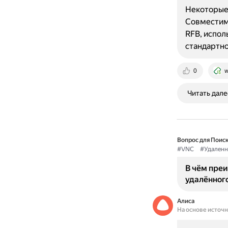
Некоторые
Совместим
RFB, испол
стандартно
0
w
Читать дале
Вопрос для Поиск
#VNC
#Удаленн
В чём пре
удалённог
Алиса
На основе источ