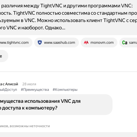
 различия между TightVNC и другими программами VNC:
ость. TightVNC полностью совместима со стандартным пр
ьзуемым в VNC. Можно использовать клиент TightVNC с с
го VNC и наоборот. Однако…
ww.tightvnc.com
www.saashub.com
monovm.com
sama
е
а с Алисой
28 июля
ыйДоступ
#Преимущества
#Компьютеры
имущества использования VNC для
о доступа к компьютеру?
ников, возможны неточности