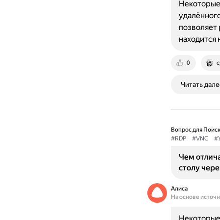
Некоторые 
удалённого
позволяет 
находится
0
c
Читать дале
Вопрос для Поиск
#RDP
#VNC
#
Чем отлич
столу чере
Алиса
На основе источ
Некоторые 