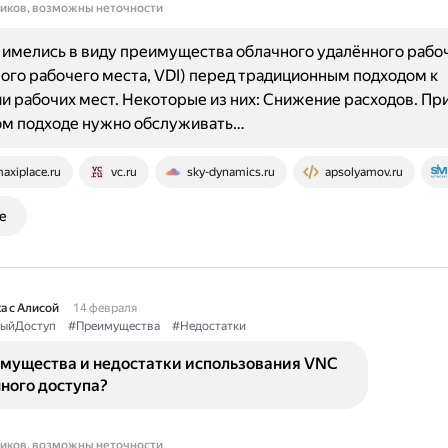
ников, возможны неточности
имелись в виду преимущества облачного удалённого рабоч
ого рабочего места, VDI) перед традиционным подходом к
и рабочих мест. Некоторые из них: Снижение расходов. Пр
ом подходе нужно обслуживать…
axiplace.ru
vc.ru
sky-dynamics.ru
apsolyamov.ru
е
а с Алисой
14 февраля
ыйДоступ
#Преимущества
#Недостатки
имущества и недостатки использования VNC
ного доступа?
ников, возможны неточности