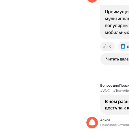
Преимущест
мультиплат
популярных
мобильных 
0
p
Читать дале
Вопрос для Поиск
#VNC
#TeamVie
В чем раз
доступа к
Алиса
На основе источ