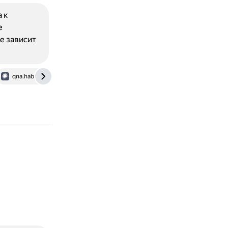
 к
е
е зависит
qna.habr.com
www.airdroid.com