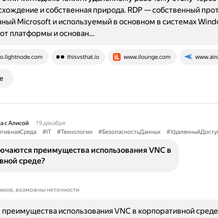
хождение и собственная природа. RDP — собственный прот
ный Microsoft и используемый в основном в системах Win
 от платформы и основан…
o.lightnode.com
thisvsthat.io
www.ilounge.com
www.air
е
а с Алисой
19 декабря
тивнаяСреда
#IT
#Технологии
#БезопасностьДанных
#УдаленныйДосту
лючаются преимущества использования VNC в
вной среде?
ников, возможны неточности
 преимущества использования VNC в корпоративной среде