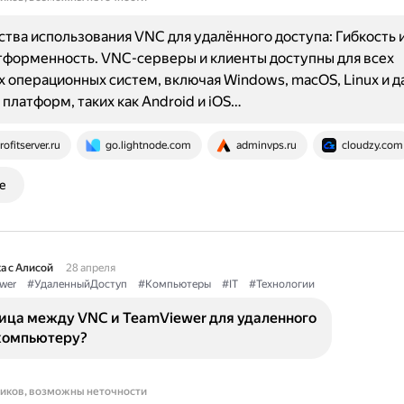
ва использования VNC для удалённого доступа: Гибкость 
форменность. VNC-серверы и клиенты доступны для всех
 операционных систем, включая Windows, macOS, Linux и д
платформ, таких как Android и iOS…
rofitserver.ru
go.lightnode.com
adminvps.ru
cloudzy.com
е
а с Алисой
28 апреля
wer
#УдаленныйДоступ
#Компьютеры
#IT
#Технологии
ница между VNC и TeamViewer для удаленного
 компьютеру?
ников, возможны неточности