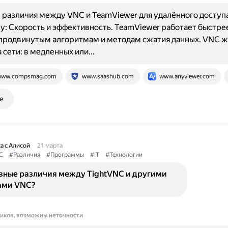
различия между VNC и TeamViewer для удалённого доступа
: Скорость и эффективность. TeamViewer работает быстре
продвинутым алгоритмам и методам сжатия данных. VNC ж
а сети: в медленных или…
ww.compsmag.com
www.saashub.com
www.anyviewer.com
е
а с Алисой
21 марта
C
#Различия
#Программы
#IT
#Технологии
овные различия между TightVNC и другими
ами VNC?
ников, возможны неточности