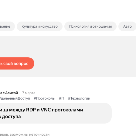
C
ование
Культура и искусство
Психология и отношения
Авто
ь свой вопрос
а с Алисой
7 марта
УдаленныйДоступ
#Протоколы
#IT
#Технологии
ница между RDP и VNC протоколами
о доступа
ников, возможны неточности