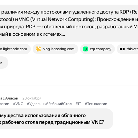
 различия между протоколами удалённого доступа RDP (R
otocol) и VNC (Virtual Network Computing): Происхождение и
я природа. RDP — собственный протокол, разработанный Mi
мый в основном в системах…
o.lightnode.com
blog.ishosting.com
cqr.company
thisvst
е
а с Алисой
28 октября
логии
#VNC
#УдаленныйРабочийСтол
#IT
#Технологии
имущества использования облачного
о рабочего стола перед традиционным VNC?