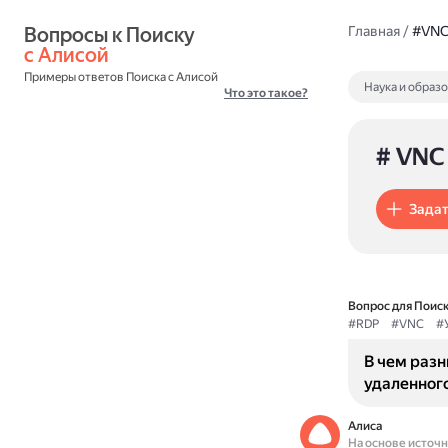
Вопросы к Поиску 
Главная
/
#VN
с Алисой
Примеры ответов Поиска с Алисой
Наука и образ
Что это такое?
# VNC
Задат
Вопрос для Поиск
#RDP
#VNC
#
В чем раз
удаленног
Алиса
На основе источ