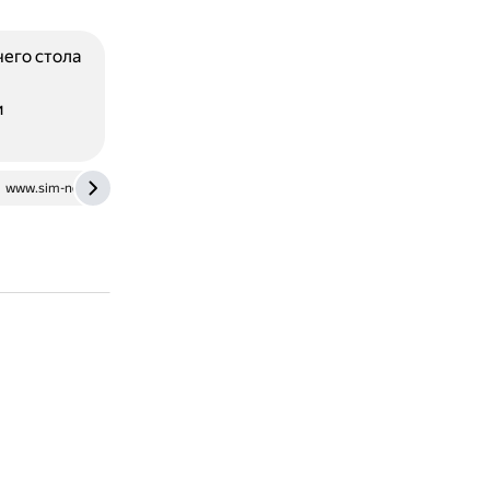
его стола
и
www.sim-networks.com