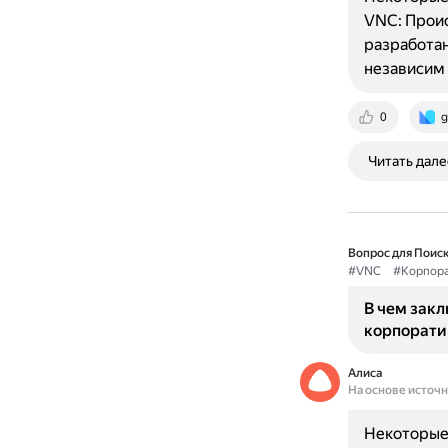
VNC: Проис
разработан
независим
0
g
Читать дале
Вопрос для Поиск
#VNC
#Корпора
В чем зак
корпорати
Алиса
На основе источ
Некоторые