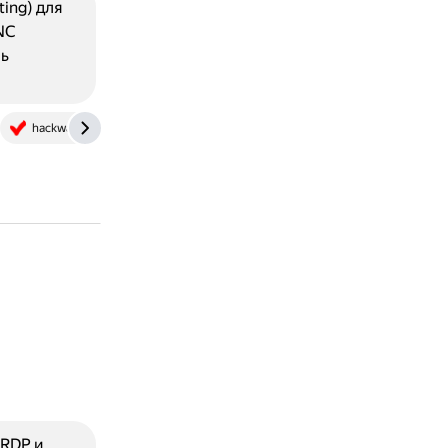
ing) для
NC
ль
hackware.ru
 RDP и