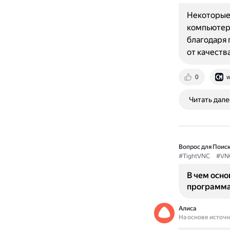
Некоторые 
компьютеру
благодаря 
от качеств
0
w
Читать дале
Вопрос для Поиск
#TightVNC
#VN
В чем осн
программ
Алиса
На основе источ