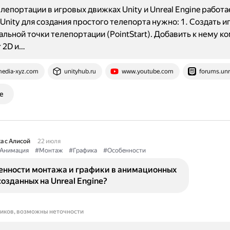
лепортации в игровых движках Unity и Unreal Engine работа
 Unity для создания простого телепорта нужно: 1. Создать и
альной точки телепортации (PointStart). Добавить к нему к
r 2D и…
edia-xyz.com
unityhub.ru
www.youtube.com
forums.unr
е
а с Алисой
22 июля
Анимация
#Монтаж
#Графика
#Особенности
бенности монтажа и графики в анимационных
созданных на Unreal Engine?
ников, возможны неточности