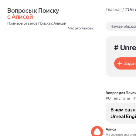
Вопросы к Поиску 
Главная
/
#Unre
с Алисой
Примеры ответов Поиска с Алисой
Наука и образ
Что это такое?
# Unre
Задат
Вопрос для Поиск
#UnrealEngine
#
В чем раз
Unreal Eng
Алиса
На основе источ