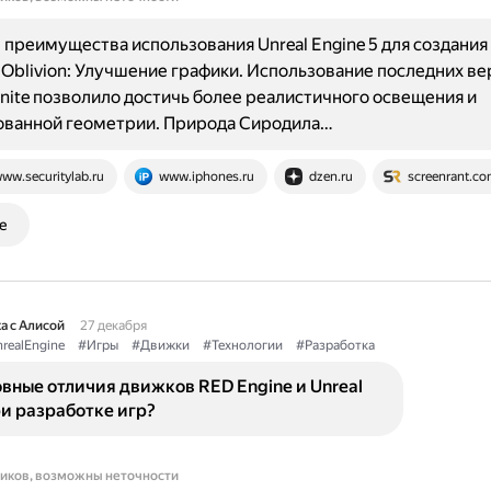
преимущества использования Unreal Engine 5 для создания
Oblivion: Улучшение графики. Использование последних ве
nite позволило достичь более реалистичного освещения и
ованной геометрии. Природа Сиродила…
ww.securitylab.ru
www.iphones.ru
dzen.ru
screenrant.c
е
а с Алисой
27 декабря
realEngine
#Игры
#Движки
#Технологии
#Разработка
вные отличия движков RED Engine и Unreal
ри разработке игр?
ников, возможны неточности