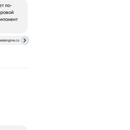
ет по-
гровой
омпонент
ealengine.com
dzen.ru