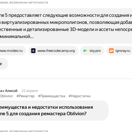
ников, возможны неточности
ine 5 предоставляет следующие возможности для создания иг
я виртуализированных микрополигонов, позволяющая доба
ственные и детализированные 3D-модели и ассеты непоср
с минимальной…
ww.mvideo.ru
www.freecodecamp.org
sky.pro
igroray.ru
е
а с Алисой
22 апреля
Oblivion
#Ремастер
#Преимущества
#Недостатки
еимущества и недостатки использования
ine 5 для создания ремастера Oblivion?
ников, возможны неточности