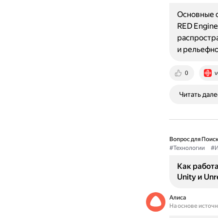
Основные о
RED Engine
распростра
и рельефн
0
v
Читать дале
Вопрос для Поиск
#Технологии
#И
Как работ
Unity и Unr
Алиса
На основе источ