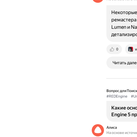
Некоторые 
ремастера 
Lumen и Na
детализир
0
w
Читать дале
Вопрос для Поиск
#REDEngine
#Un
Какие осно
Engine 5 п
Алиса
На основе источ