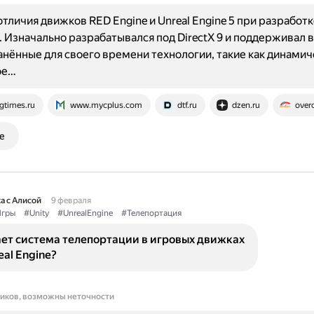
тличия движков RED Engine и Unreal Engine 5 при разработке
. Изначально разрабатывался под DirectX 9 и поддерживал 
нённые для своего времени технологии, такие как динамич
ое…
gtimes.ru
www.mycplus.com
dtf.ru
dzen.ru
overc
е
а с Алисой
9 февраля
гры
#Unity
#UnrealEngine
#Телепортация
ает система телепортации в игровых движках
eal Engine?
ников, возможны неточности