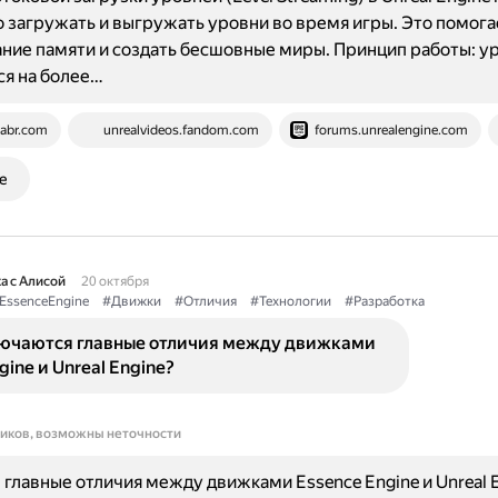
 загружать и выгружать уровни во время игры. Это помога
ние памяти и создать бесшовные миры. Принцип работы: у
я на более…
abr.com
unrealvideos.fandom.com
forums.unrealengine.com
е
а с Алисой
20 октября
EssenceEngine
#Движки
#Отличия
#Технологии
#Разработка
лючаются главные отличия между движками
gine и Unreal Engine?
ников, возможны неточности
главные отличия между движками Essence Engine и Unreal E