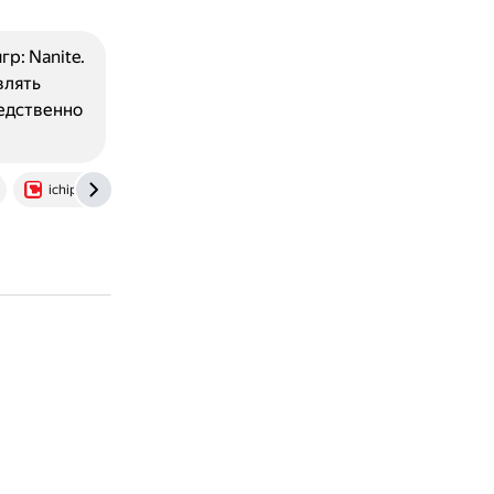
р: Nanite.
влять
едственно
ichip.ru