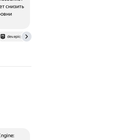
ет снизить
ровни
dev.epicgames.com
yandex.ru
ngine: