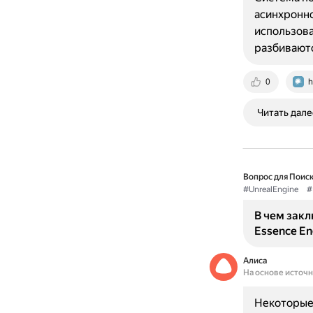
асинхронно
использова
разбиваютс
0
h
Читать дале
Вопрос для Поиск
#UnrealEngine
#
В чем зак
Essence En
Алиса
На основе источ
Некоторые 