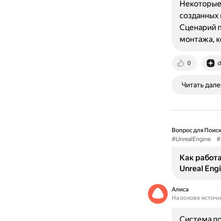
Некоторые 
созданных 
Сценарий п
монтажа, к
0
d
Читать дале
Вопрос для Поиск
#UnrealEngine
#
Как работа
Unreal Eng
Алиса
На основе источ
Система по