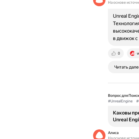
На основе источ
Unreal Eng
Технологи
высококаче
в движок 
0
w
Читать дале
Вопрос для Поиск
#UnrealEngine
#
Каковы пр
Unreal Eng
Алиса
На основе источ