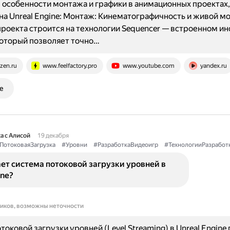
особенности монтажа и графики в анимационных проектах,
на Unreal Engine: Монтаж: Кинематографичность и живой м
роекта строится на технологии Sequencer — встроенном и
оторый позволяет точно…
zen.ru
www.feelfactory.pro
www.youtube.com
yandex.ru
е
а с Алисой
19 декабря
ПотоковаяЗагрузка
#Уровни
#РазработкаВидеоигр
#ТехнологииРазработ
ет система потоковой загрузки уровней в
ine?
ников, возможны неточности
токовой загрузки уровней (Level Streaming) в Unreal Engine