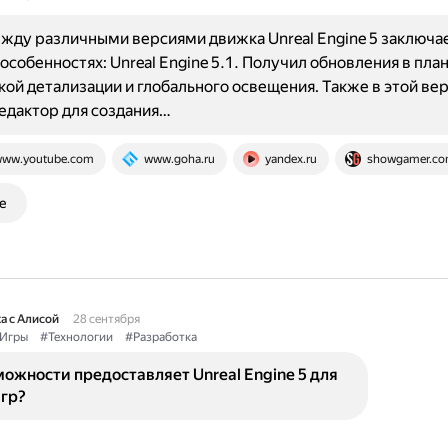
жду различными версиями движка Unreal Engine 5 заключае
особенностях: Unreal Engine 5.1. Получил обновления в пла
ой детализации и глобального освещения. Также в этой ве
едактор для создания…
ww.youtube.com
www.goha.ru
yandex.ru
showgamer.c
е
а с Алисой
28 сентября
Игры
#Технологии
#Разработка
ожности предоставляет Unreal Engine 5 для
игр?