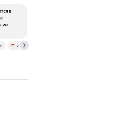
тся в
не
рсии
om
overclockers.ru
forums.unrealengine.com
sky.pro