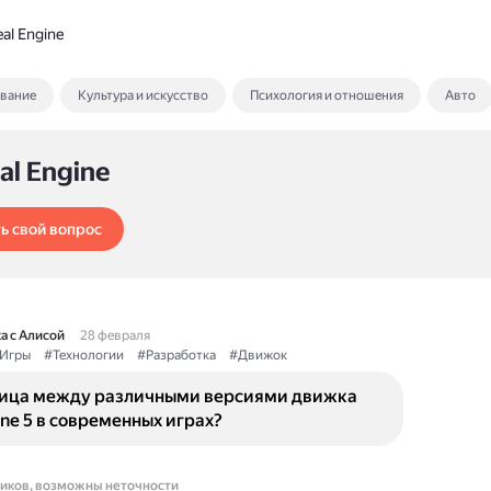
al Engine
ование
Культура и искусство
Психология и отношения
Авто
al Engine
ь свой вопрос
а с Алисой
28 февраля
Игры
#Технологии
#Разработка
#Движок
ница между различными версиями движка
ine 5 в современных играх?
ников, возможны неточности