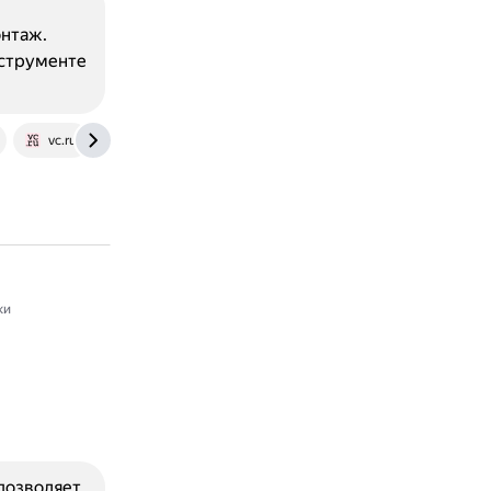
онтаж.
нструменте
vc.ru
ки
 позволяет