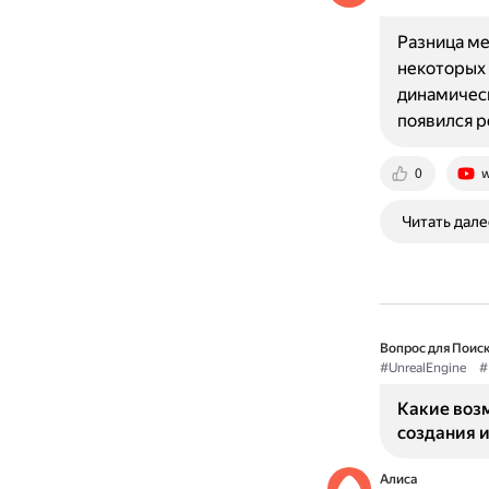
Разница ме
некоторых 
динамическ
появился р
0
w
Читать дале
Вопрос для Поиск
#UnrealEngine
#
Какие возм
создания 
Алиса