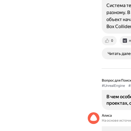
Система те
разному. В
объект нач
Box Collide
0
m
Читать дале
Вопрос для Поиск
#UnrealEngine
#
В чем осо
проектах, 
Алиса
На основе источ