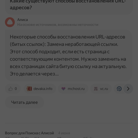
Какие существуют способы восстановления URL-
адресов?
Алиса
На основе источников, возможны неточности
Некоторые способы восстановления URL-адресов
(битых ссылок): Замена неработающей ссылки.
Этот способ подходит, если есть страница с
соответствующим контентом. Нужно заменить на
всех страницах сайта битую ссылку на актуальную.
Это делается через…
0
devaka.info
mchost.ru
vc.ru
journal.
Читать далее
Вопрос для Поиска с Алисой
4 июня