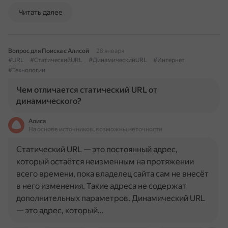
Читать далее
Вопрос для Поиска с Алисой
28 января
#URL
#СтатическийURL
#ДинамическийURL
#Интернет
#Технологии
Чем отличается статический URL от
динамического?
Алиса
На основе источников, возможны неточности
Статический URL — это постоянный адрес,
который остаётся неизменным на протяжении
всего времени, пока владелец сайта сам не внесёт
в него изменения. Такие адреса не содержат
дополнительных параметров. Динамический URL
— это адрес, который…