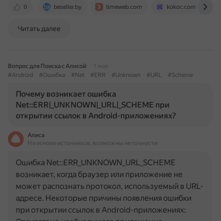
0
beseller.by
timeweb.com
kokoc.com
Читать далее
Вопрос для Поиска с Алисой
1 мая
#Android
#Ошибка
#Net
#ERR
#Unknown
#URL
#Scheme
Почему возникает ошибка
Net::ERR|_UNKNOWN|_URL|_SCHEME при
открытии ссылок в Android-приложениях?
Алиса
На основе источников, возможны неточности
Ошибка Net::ERR_UNKNOWN_URL_SCHEME
возникает, когда браузер или приложение не
может распознать протокол, используемый в URL-
адресе. Некоторые причины появления ошибки
при открытии ссылок в Android-приложениях: