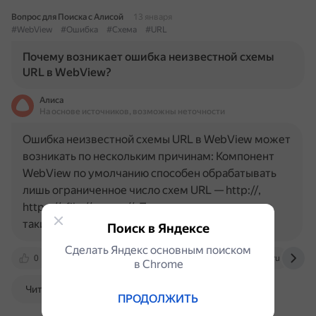
Вопрос для Поиска с Алисой
13 января
#WebView
#Ошибка
#Схема
#URL
Почему возникает ошибка неизвестной схемы
URL в WebView?
Алиса
На основе источников, возможны неточности
Ошибка неизвестной схемы URL в WebView может
возникать по нескольким причинам: Компонент
WebView по умолчанию способен обрабатывать
лишь ограниченное число схем URL — http://,
https://, file://, asset://. При запросе других схем,
таких как…
Поиск в Яндексе
Сделать Яндекс основным поиском
0
remontka.pro
10web.io
levashove.ru
в Сhrome
Читать далее
ПРОДОЛЖИТЬ