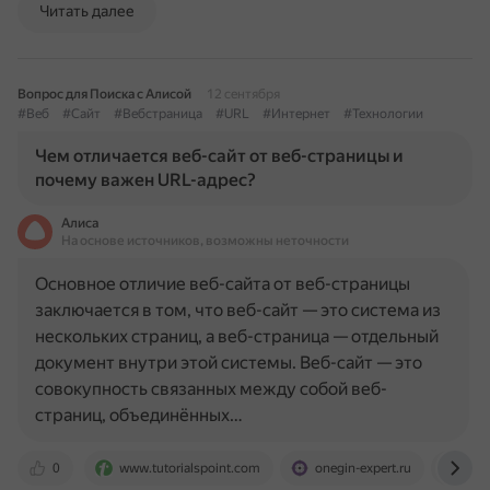
Читать далее
Вопрос для Поиска с Алисой
12 сентября
#Веб
#Сайт
#Вебстраница
#URL
#Интернет
#Технологии
Чем отличается веб-сайт от веб-страницы и
почему важен URL-адрес?
Алиса
На основе источников, возможны неточности
Основное отличие веб-сайта от веб-страницы
заключается в том, что веб-сайт — это система из
нескольких страниц, а веб-страница — отдельный
документ внутри этой системы. Веб-сайт — это
совокупность связанных между собой веб-
страниц, объединённых…
0
www.tutorialspoint.com
onegin-expert.ru
deve