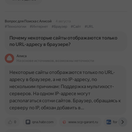
Вопрос для Поиска с Алисой
4 августа
#Технологии
#Интернет
#Браузер
#Сайт
#URL
Почему некоторые сайты отображаются только
по URL-адресу в браузере?
Алиса
На основе источников, возможны неточности
Некоторые сайты отображаются только по URL-
адресу в браузере, а не по IP-адресу, по
нескольким причинам: Поддержка мультихост-
серверов. На одном IP-адресе могут
располагаться сотни сайтов. Браузер, обращаясь к
серверу по IP, обязан добавить в…
0
qna.habr.com
www.scp-garant.ru
forum.ru-b