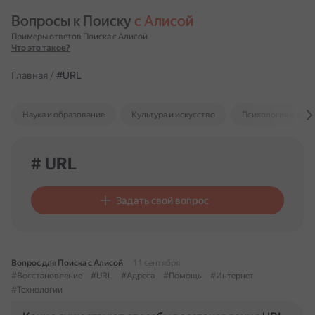
Вопросы к Поиску 
с Алисой
Примеры ответов Поиска с Алисой
Что это такое?
Главная
/
#URL
Наука и образование
Культура и искусство
Психология и отн
# URL
Задать свой вопрос
Вопрос для Поиска с Алисой
11 сентября
#Восстановление
#URL
#Адреса
#Помощь
#Интернет
#Технологии