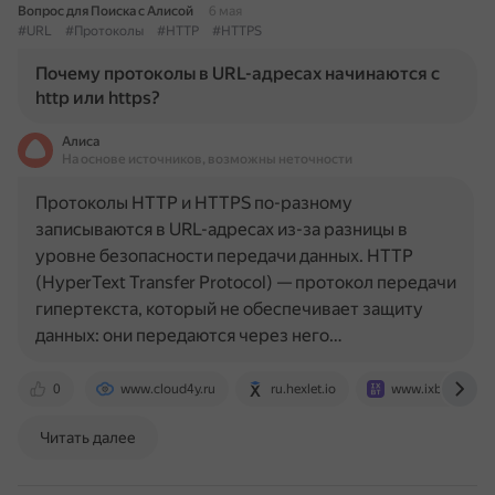
Вопрос для Поиска с Алисой
6 мая
#URL
#Протоколы
#HTTP
#HTTPS
Почему протоколы в URL-адресах начинаются с
http или https?
Алиса
На основе источников, возможны неточности
Протоколы HTTP и HTTPS по-разному
записываются в URL-адресах из-за разницы в
уровне безопасности передачи данных. HTTP
(HyperText Transfer Protocol) — протокол передачи
гипертекста, который не обеспечивает защиту
данных: они передаются через него…
0
www.cloud4y.ru
ru.hexlet.io
www.ixbt.com
Читать далее