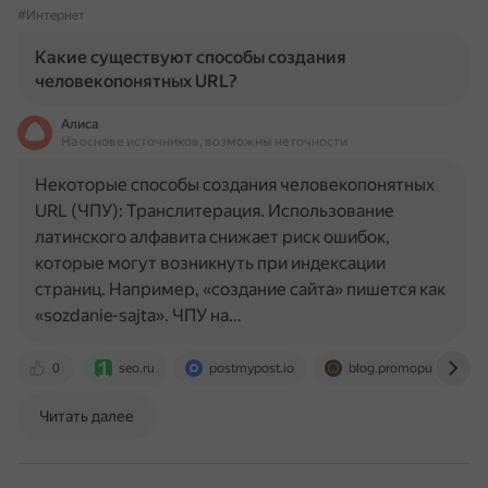
#Интернет
Какие существуют способы создания
человекопонятных URL?
Алиса
На основе источников, возможны неточности
Некоторые способы создания человекопонятных
URL (ЧПУ): Транслитерация. Использование
латинского алфавита снижает риск ошибок,
которые могут возникнуть при индексации
страниц. Например, «создание сайта» пишется как
«sozdanie-sajta». ЧПУ на…
0
seo.ru
postmypost.io
blog.promopult.ru
Читать далее