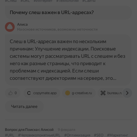
#Слеш
#URL
#Интернет
#Технологии
#Сайты
Почему слеш важен в URL-адресах?
Алиса
На основе источников, возможны неточности
Слеш в URL-адресах важен по нескольким
причинам: Улучшение индексации. Поисковые
системы могут рассматривать URL с слешем и без
него как разные страницы, что приводит к
проблемам с индексацией. Если слеши
соответствуют директориям на сервере, это…
0
copymate.app
g-creative.ru
bureau.ru
Читать далее
Вопрос для Поиска с Алисой
9 февраля
#URL
#ЧеловекопонятныеURL
#Оптимизация
#SEO
#Маркетинг