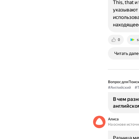
This, that
указывают 
использован
находящеес
0
s
Читать дале
Вопрос для Поиск
#Английский
#T
В чем разн
английско
Алиса
На основе источ
Разница ме