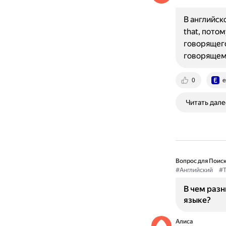
В английск
that, пото
говорящего
говорящему
0
e
Читать дале
Вопрос для Поиск
#Английский
#T
В чем разн
языке?
Алиса