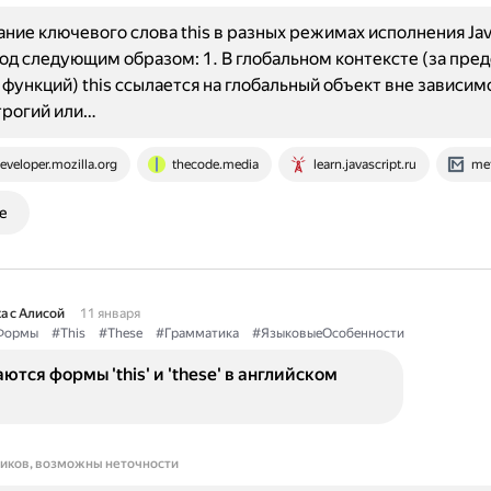
ние ключевого слова this в разных режимах исполнения Jav
код следующим образом: 1. В глобальном контексте (за пре
 функций) this ссылается на глобальный объект вне зависим
трогий или…
eveloper.mozilla.org
thecode.media
learn.javascript.ru
me
е
а с Алисой
11 января
Формы
#This
#These
#Грамматика
#ЯзыковыеОсобенности
ются формы 'this' и 'these' в английском
ников, возможны неточности