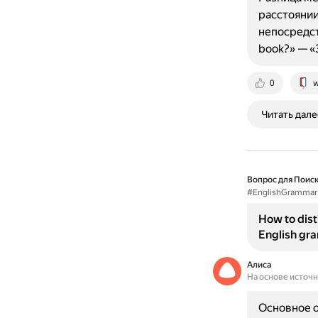
расстоянии 
непосредст
book?» — «
0
w
Читать дале
Вопрос для Поиск
#EnglishGrammar
How to disti
English gr
Алиса
На основе источ
Основное о