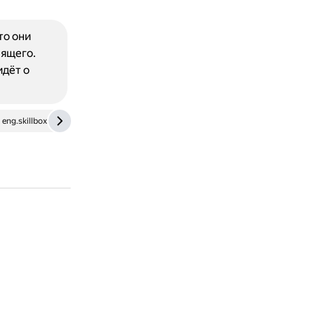
то они
рящего.
идёт о
eng.skillbox.ru
enginform.com