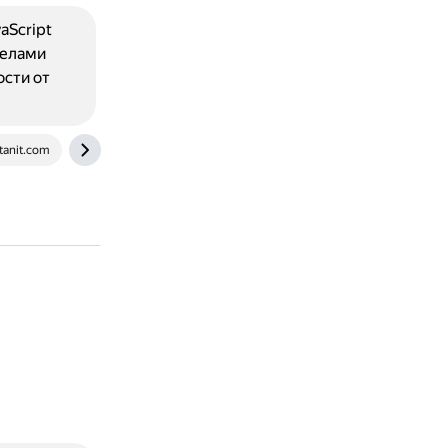
aScript
делами
ости от
tanit.com
learnjs.ru