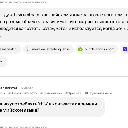
ников, возможны неточности
ду «this» и «that» в английском языке заключается в том, ч
на разные объекты в зависимости от их расстояния от гово
водится как «этот», «эта», «это» и используется, когда речь 
…
asyspeak.ru
www.wallstreetenglish.ru
puzzle-english.com
е
а с Алисой
6 марта
his
#Время
#Место
#Грамматика
#Правила
#Изучениеязыка
ьно употреблять 'this' в контекстах времени
английском языке?
ников, возможны неточности