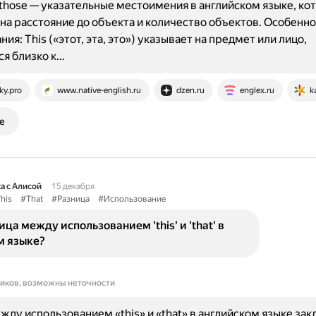
 и those — указательные местоимения в английском языке, ко
на расстояние до объекта и количество объектов. Особенн
ия: This («этот, эта, это») указывает на предмет или лицо,
я близко к…
ky.pro
www.native-english.ru
dzen.ru
englex.ru
k
е
а с Алисой
15 декабря
his
#That
#Разница
#Использование
ица между использованием 'this' и 'that' в
м языке?
ников, возможны неточности
жду использованием «this» и «that» в английском языке зак