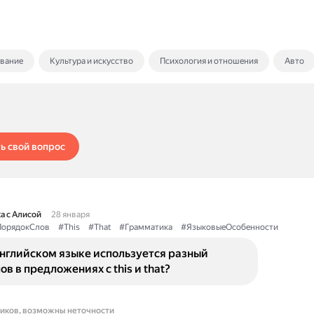
ование
Культура и искусство
Психология и отношения
Авто
ь свой вопрос
а с Алисой
28 января
орядокСлов
#This
#That
#Грамматика
#ЯзыковыеОсобенности
английском языке используется разный
ов в предложениях с this и that?
ников, возможны неточности