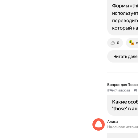
Формы «this
использует
переводитс
который н
0
e
Читать дале
Вопрос для Поиск
#Английский
#Г
Какие особе
'those' в 
Алиса
На основе источ