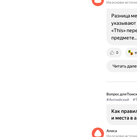
На основе источ
Разница меж
указывают 
«This» пере
предмете
0
e
Читать дале
Вопрос для Поиск
#Английский
#T
Как правил
и места в 
Алиса
На основе источ