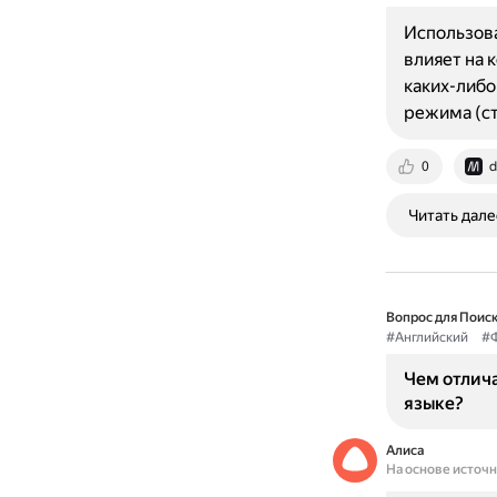
Использова
влияет на 
каких-либо
режима (с
0
d
Читать дале
Вопрос для Поиск
#Английский
#
Чем отлича
языке?
Алиса
На основе источ