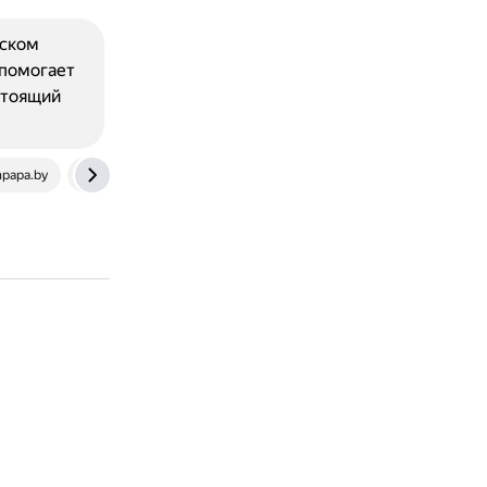
йском
 помогает
стоящий
hpapa.by
easyspeak.ru