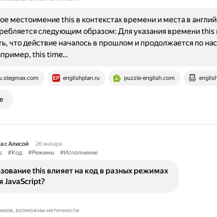
ое местоимение this в контекстах времени и места в англи
ребляется следующим образом: Для указания времени this
ь, что действие началось в прошлом и продолжается по на
пример, this time…
u.stegmax.com
englishplan.ru
puzzle-english.com
englis
е
а с Алисой
26 января
s
#Код
#Режимы
#Исполнение
зование this влияет на код в разных режимах
 JavaScript?
ников, возможны неточности