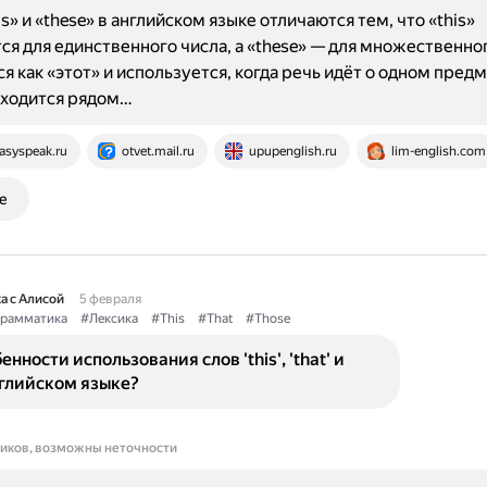
» и «these» в английском языке отличаются тем, что «this»
ся для единственного числа, а «these» — для множественног
я как «этот» и используется, когда речь идёт о одном предм
аходится рядом…
asyspeak.ru
otvet.mail.ru
upupenglish.ru
lim-english.com
е
а с Алисой
5 февраля
рамматика
#Лексика
#This
#That
#Those
нности использования слов 'this', 'that' и
английском языке?
ников, возможны неточности