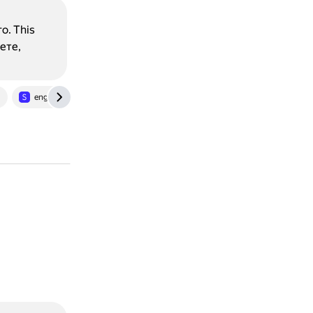
о. This
ете,
eng.skillbox.ru