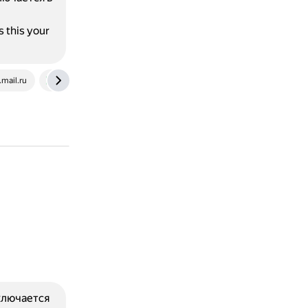
 this your
.mail.ru
www.englishdom.com
аключается