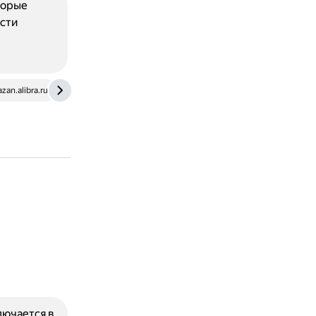
торые
ости
azan.alibra.ru
лючается в