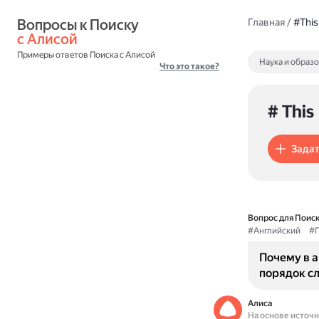
Вопросы к Поиску 
Главная
/
#This
с Алисой
Примеры ответов Поиска с Алисой
Наука и образ
Что это такое?
# This
Задат
Вопрос для Поиск
#Английский
#П
Почему в 
порядок сл
Алиса
На основе источ