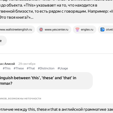
до объекта. «This» указывает на то, что находится в
венной близости, то есть рядом с говорящим. Например: «Is
Это твоя книга?»…
ww.wallstreetenglish.ru
www.yescenter.ru
englex.ru
otvet
е
а с Алисой
29 сентября
#This
#These
#That
#Distinction
#Usage
nguish between 'this', 'these' and 'that' in
ammar?
ников, возможны неточности
тличие между this, these и that в английской грамматике з