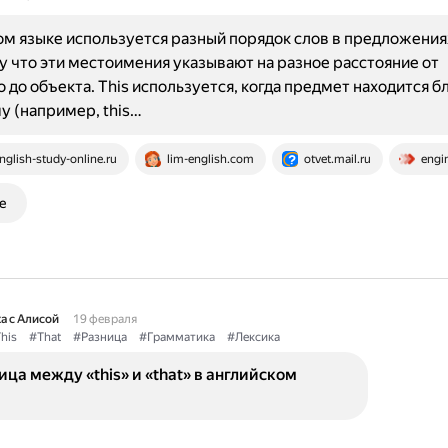
ом языке используется разный порядок слов в предложениях 
му что эти местоимения указывают на разное расстояние от
 до объекта. This используется, когда предмет находится бл
 (например, this…
nglish-study-online.ru
lim-english.com
otvet.mail.ru
engi
е
а с Алисой
19 февраля
his
#That
#Разница
#Грамматика
#Лексика
ица между «this» и «that» в английском