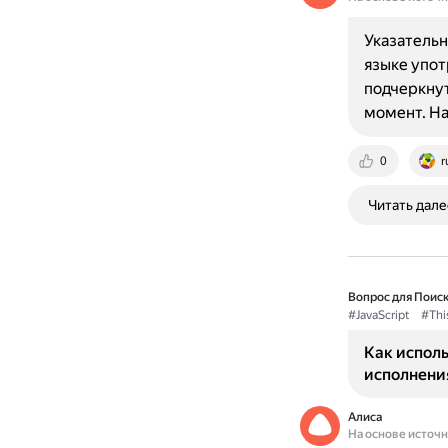
Указательн
языке упот
подчеркнут
момент. На
0
r
Читать дале
Вопрос для Поиск
#JavaScript
#Thi
Как исполь
исполнения
Алиса
На основе источ