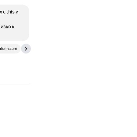
с this и
изко к
nform.com
eforward.ru