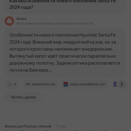
Каковы особенности нового поколения Santa Fe
2024 года?
Алиса
На основе источников, возможны неточности
Особенности нового поколения Hyundai Santa Fe
2024 года: Внешний вид: квадратный кузов, из-за
которого кроссовер напоминает внедорожник.
Вытянутый капот идёт практически параллельно
дорожному полотну. Задняя оптика располагается
почти на бампере…
0
westmotors.by
www.caranddriver.com
www.i
Читать далее
Вопрос для Поиска с Алисой
17 мая