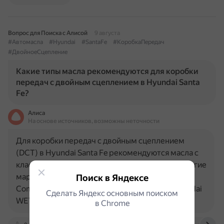
Вопрос для Поиска с Алисой
9 августа
#Автомасла
#Hyundai
#SantaFe
#КоробкаПередач
#ДвойноеСцепление
Какие типы масла рекомендуются для коробки
передач с двойным сцеплением в Hyundai Santa
Fe?
Алиса
На основе источников, возможны неточности
Для коробки передач с двойным сцеплением
(DCT) в Hyundai Santa Fe рекомендуются масла с
классификацией API — GL-4, SAE — 70W или другие
марки, одобренные компанией Hyundai Motor
Поиск в Яндексе
Company. Некоторые подходящие масла: Hyundai
Сделать Яндекс основным поиском
WET DCT HYDRAULIC OIL…
в Сhrome