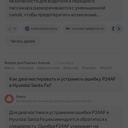
безопасности для водителя и переднего
пассажира разворачиваются с уменьшенной
силой, чтобы предотвратить возможные…
0
korea.estransit.ru
hyundai-qalqaman.kz
autop
Читать далее
Вопрос для Поиска с Алисой
17 сентября
#Авто
#Ошибка
#Диагностика
#Hyundai
#SantaFe
#P24AF
Как диагностировать и устранить ошибку P24AF
в Hyundai Santa Fe?
Алиса
На основе источников, возможны неточности
Для диагностики и устранения ошибки P24AF в
Hyundai Santa Fe рекомендуется обратиться к
специалисту. Ошибка P24AF указывает на