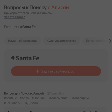
Вопросы к Поиску 
с Алисой
Примеры ответов Поиска с Алисой
Что это такое?
Главная
/
#Santa Fe
Наука и образование
Культура и искусство
Психология и отн
# Santa Fe
Задать свой вопрос
Вопрос для Поиска с Алисой
27 сентября
#SantaFe
#Авто
#Новинки
#Автомобили
#Автопром
#Технологии
#Дизайн