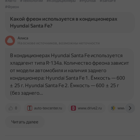
#Авто
#Технологии
#Кондиционеры
#Hyundai
#SantaFe
#Фреон
Какой фреон используется в кондиционерах
Hyundai Santa Fe?
Алиса
На основе источников, возможны неточности
В кондиционерах Hyundai Santa Fe используется
хладагент типа R-134a. Количество фреона зависит
от модели автомобиля и наличия заднего
кондиционера: Hyundai Santa Fe 1. Ёмкость — 600
± 25 г. Hyundai Santa Fe 2. Ёмкость — 600 ± 25 г
(без заднего…
0
auto-texcenter.ru
www.drive2.ru
www.avto-air
Читать далее