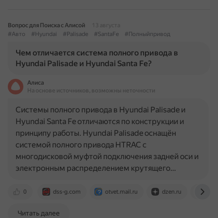
Вопрос для Поиска с Алисой
13 августа
#Авто
#Hyundai
#Palisade
#SantaFe
#Полныйпривод
Чем отличается система полного привода в
Hyundai Palisade и Hyundai Santa Fe?
Алиса
На основе источников, возможны неточности
Системы полного привода в Hyundai Palisade и
Hyundai Santa Fe отличаются по конструкции и
принципу работы. Hyundai Palisade оснащён
системой полного привода HTRAC с
многодисковой муфтой подключения задней оси и
электронным распределением крутящего…
0
dss-g.com
otvet.mail.ru
dzen.ru
auto
Читать далее