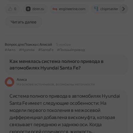
0
dzen.ru
engineerine.com
chipmaster.ru
Читать далее
Вопрос для Поиска с Алисой
5 ноября
#Авто
#Hyundai
#SantaFe
#Полныйпривод
Как менялась система полного привода в
автомобилях Hyundai Santa Fe?
Алиса
На основе источников, возможны неточности
Система полного привода в автомобилях Hyundai
Santa Fe имеет следующие особенности: На
модели первого поколения в межосевой
дифференциал добавлена вискомуфта, которая
связывает переднюю и заднюю оси. Когда
скорости осей отличаются, жидкость…