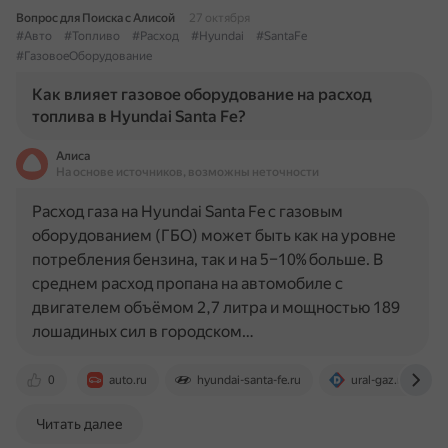
Вопрос для Поиска с Алисой
27 октября
#Авто
#Топливо
#Расход
#Hyundai
#SantaFe
#ГазовоеОборудование
Как влияет газовое оборудование на расход
топлива в Hyundai Santa Fe?
Алиса
На основе источников, возможны неточности
Расход газа на Hyundai Santa Fe с газовым
оборудованием (ГБО) может быть как на уровне
потребления бензина, так и на 5–10% больше. В
среднем расход пропана на автомобиле с
двигателем объёмом 2,7 литра и мощностью 189
лошадиных сил в городском…
0
auto.ru
hyundai-santa-fe.ru
ural-gaz.ru
Читать далее