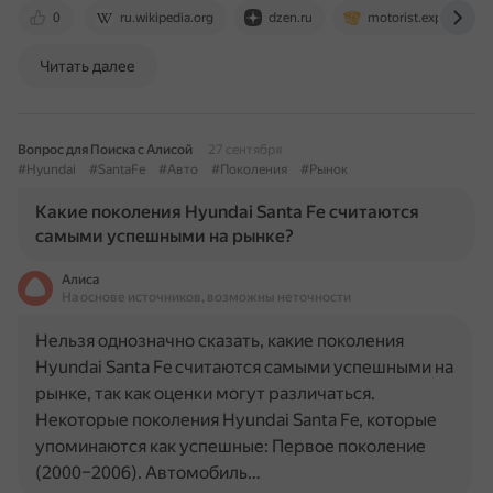
0
ru.wikipedia.org
dzen.ru
motorist.expert
Читать далее
Вопрос для Поиска с Алисой
27 сентября
#Hyundai
#SantaFe
#Авто
#Поколения
#Рынок
Какие поколения Hyundai Santa Fe считаются
самыми успешными на рынке?
Алиса
На основе источников, возможны неточности
Нельзя однозначно сказать, какие поколения
Hyundai Santa Fe считаются самыми успешными на
рынке, так как оценки могут различаться.
Некоторые поколения Hyundai Santa Fe, которые
упоминаются как успешные: Первое поколение
(2000–2006). Автомобиль…