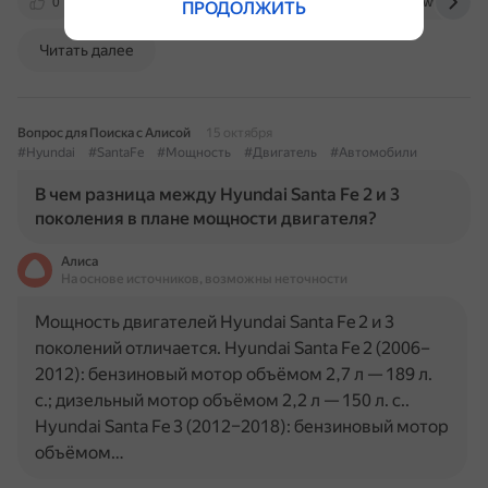
0
hyundai-auto2.ru
www.hyundai.ru
www.drive2
ПРОДОЛЖИТЬ
Читать далее
Вопрос для Поиска с Алисой
15 октября
#Hyundai
#SantaFe
#Мощность
#Двигатель
#Автомобили
В чем разница между Hyundai Santa Fe 2 и 3
поколения в плане мощности двигателя?
Алиса
На основе источников, возможны неточности
Мощность двигателей Hyundai Santa Fe 2 и 3
поколений отличается. Hyundai Santa Fe 2 (2006–
2012): бензиновый мотор объёмом 2,7 л — 189 л.
с.; дизельный мотор объёмом 2,2 л — 150 л. с..
Hyundai Santa Fe 3 (2012–2018): бензиновый мотор
объёмом…