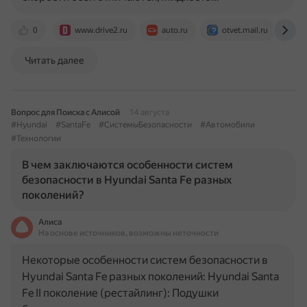
0
www.drive2.ru
auto.ru
otvet.mail.ru
w
Читать далее
Вопрос для Поиска с Алисой
14 августа
#Hyundai
#SantaFe
#СистемыБезопасности
#Автомобили
#Технологии
В чем заключаются особенности систем
безопасности в Hyundai Santa Fe разных
поколений?
Алиса
На основе источников, возможны неточности
Некоторые особенности систем безопасности в
Hyundai Santa Fe разных поколений: Hyundai Santa
Fe II поколение (рестайлинг): Подушки