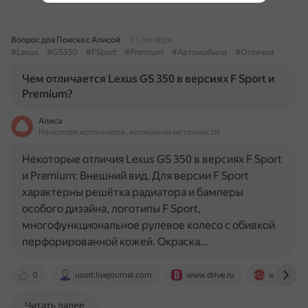
Вопрос для Поиска с Алисой
31 октября
#Lexus
#GS350
#FSport
#Premium
#Автомобили
#Отличия
Чем отличается Lexus GS 350 в версиях F Sport и
Premium?
Алиса
На основе источников, возможны неточности
Некоторые отличия Lexus GS 350 в версиях F Sport
и Premium: Внешний вид. Для версии F Sport
характерны решётка радиатора и бамперы
особого дизайна, логотипы F Sport,
многофункциональное рулевое колесо с обивкой
перфорированной кожей. Окраска…
0
usolt.livejournal.com
www.drive.ru
www.drom
Читать далее