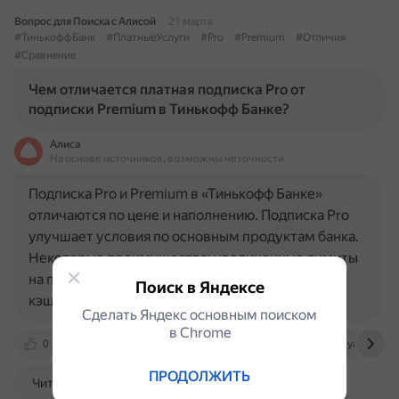
Вопрос для Поиска с Алисой
21 марта
#ТинькоффБанк
#ПлатныеУслуги
#Pro
#Premium
#Отличия
#Сравнение
Чем отличается платная подписка Pro от
подписки Premium в Тинькофф Банке?
Алиса
На основе источников, возможны неточности
Подписка Pro и Premium в «Тинькофф Банке»
отличаются по цене и наполнению. Подписка Pro
улучшает условия по основным продуктам банка.
Некоторые преимущества: увеличенные лимиты
на переводы с кредитки без комиссии; больше
Поиск в Яндексе
кэшбэка за авиабилеты…
Сделать Яндекс основным поиском
в Сhrome
0
www.tbank.ru
www.iguides.ru
300.ya.ru
ПРОДОЛЖИТЬ
Читать далее