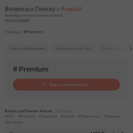
Вопросы к Поиску 
с Алисой
Примеры ответов Поиска с Алисой
Что это такое?
Главная
/
#Premium
Наука и образование
Культура и искусство
Психология и отн
# Premium
Задать свой вопрос
Вопрос для Поиска с Алисой
7 февраля
#МТС
#Premium
#Подписка
#Услуги
#Технологии
#Гаджеты
#Интернет