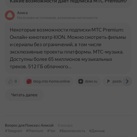
Какие возможности дает подписка МТС Premium?
Алиса
На основе источников, возможны неточности
Некоторые возможности подписки МТС Premium:
Онлайн-кинотеатр KION. Можно смотреть фильмы
и сериалы без ограничений, в том числе
эксклюзивные проекты платформы. МТС-музыка.
Доступны более 65 миллионов музыкальных
треков. 512 ГБ облачного…
0
blog.mts-home.online
dzen.ru
postium.ru
Читать далее
Вопрос для Поиска с Алисой
9 января
#Telegram
#Premium
#Чат
#Безопасность
#Данные