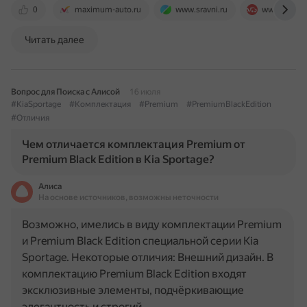
0
maximum-auto.ru
www.sravni.ru
www.drom.
Читать далее
Вопрос для Поиска с Алисой
16 июля
#KiaSportage
#Комплектация
#Premium
#PremiumBlackEdition
#Отличия
Чем отличается комплектация Premium от
Premium Black Edition в Kia Sportage?
Алиса
На основе источников, возможны неточности
Возможно, имелись в виду комплектации Premium
и Premium Black Edition специальной серии Kia
Sportage. Некоторые отличия: Внешний дизайн. В
комплектацию Premium Black Edition входят
эксклюзивные элементы, подчёркивающие
элегантность и строгий…