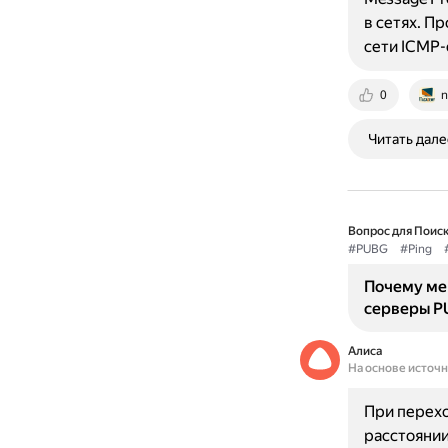
в сетях. П
сети ICMP
0
n
Читать дале
Вопрос для Поиск
#PUBG
#Ping
Почему ме
серверы P
Алиса
На основе источ
При перехо
расстоянии