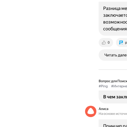
Разница ме
заключаетс
возможност
сообщения 
0
p
Читать дале
Вопрос для Поиск
#Ping
#Интерне
В чем зак
Алиса
На основе источ
Принцип ра