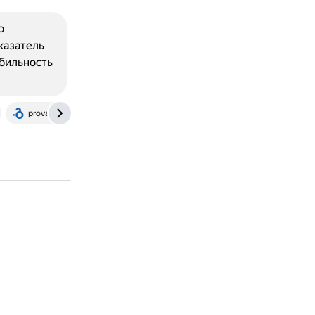
о
казатель
абильность
provayder.net