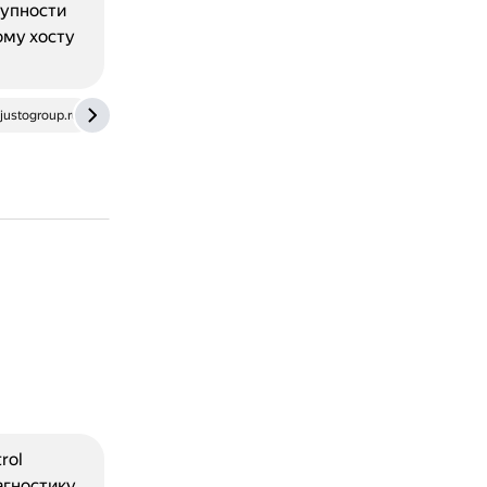
тупности
ому хосту
ustogroup.ru
www.geeksforgeeks.org
rol
агностику