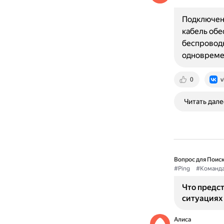
Подключени
кабель обе
беспроводн
одновреме
0
v
Читать дале
Вопрос для Поиск
#Ping
#Команд
Что предст
ситуациях
Алиса