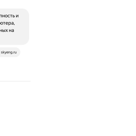
пность и
ьютера,
ных на
skyeng.ru