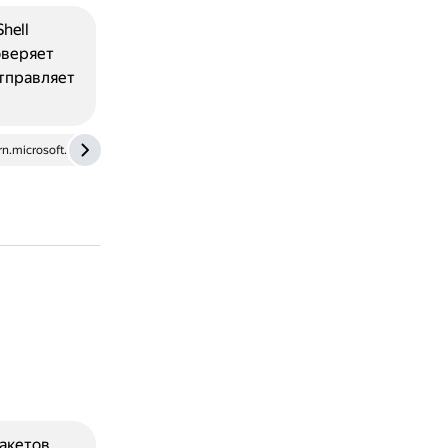
hell
оверяет
отправляет
rn.microsoft.com
habr.com
internet-lab.ru
www.educba.c
акетов