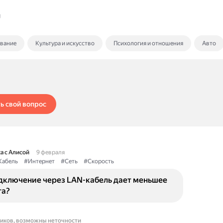
g
ование
Культура и искусство
Психология и отношения
Авто
ь свой вопрос
а с Алисой
9 февраля
Кабель
#Интернет
#Сеть
#Скорость
дключение через LAN-кабель дает меньшее
га?
ников, возможны неточности