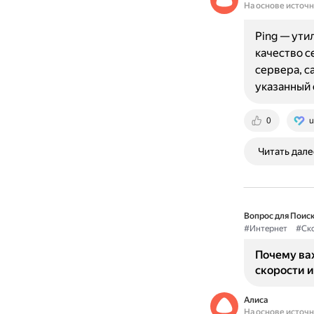
На основе источ
Ping — ути
качество с
сервера, с
указанный 
0
u
Читать дале
Вопрос для Поиск
#Интернет
#Ск
Почему ва
скорости 
Алиса
На основе источ