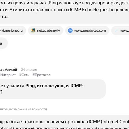
я в их целях и задачах. Ping используется для проверки дос
-сети. Утилита отправляет пакеты ICMP Echo Request к целев
ета…
iki.merionet.ru
net.academy.lv
www.prepbytes.com
www.j
е
а с Алисой
24 апреля
Интернет
#Сеть
#Протокол
ет утилита Ping, использующая ICMP-
?
ников, возможны неточности
ng работает с использованием протокола ICMP (Internet Cont
otocol), который предоставляет сообщения об ошибках и ди