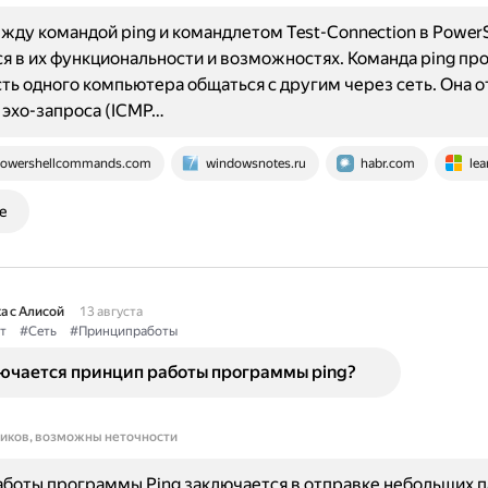
жду командой ping и командлетом Test-Connection в PowerS
я в их функциональности и возможностях. Команда ping пр
ь одного компьютера общаться с другим через сеть. Она 
эхо-запроса (ICMP…
owershellcommands.com
windowsnotes.ru
habr.com
lea
е
а с Алисой
13 августа
т
#Сеть
#Принципработы
лючается принцип работы программы ping?
ников, возможны неточности
боты программы Ping заключается в отправке небольших п