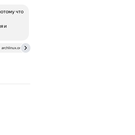
потому что
я и
archlinux.org.ru