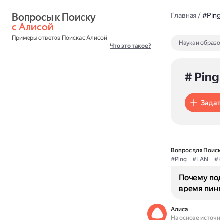
Вопросы к Поиску 
Главная
/
#Pin
с Алисой
Примеры ответов Поиска с Алисой
Наука и образ
Что это такое?
# Ping
Задат
Вопрос для Поиск
#Ping
#LAN
#
Почему по
время пин
Алиса
На основе источ