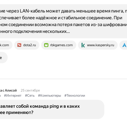
е через LAN-кабель может давать меньшее время пинга, 
спечивает более надёжное и стабильное соединение. При
ом соединении возможна потеря пакетов из-за шифровани
нного подключения нескольких…
k.com
dota2.ru
rbkgames.com
www.kaspersky.ru
е
а с Алисой
25 сентября
а
#Интернет
#Сеть
#Компьютеры
#Технологии
авляет собой команда ping и в каких
 ее применяют?