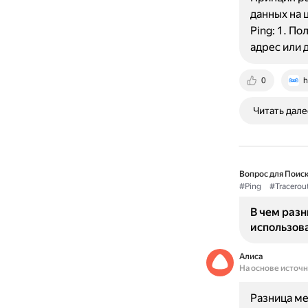
данных на 
Ping: 1. П
адрес или 
0
h
Читать дале
Вопрос для Поиск
#Ping
#Tracerou
В чем разн
использов
Алиса
На основе источ
Разница ме