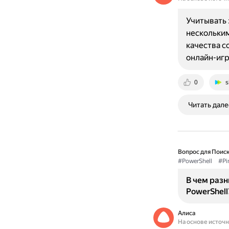
Учитывать 
нескольким
качества с
онлайн-игр
0
s
Читать дале
Вопрос для Поиск
#PowerShell
#Pi
В чем раз
PowerShell
Алиса
На основе источ