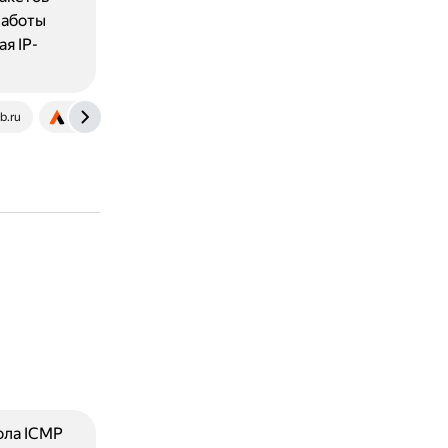
работы
я IP-
b.ru
adminvps.ru
ола ICMP