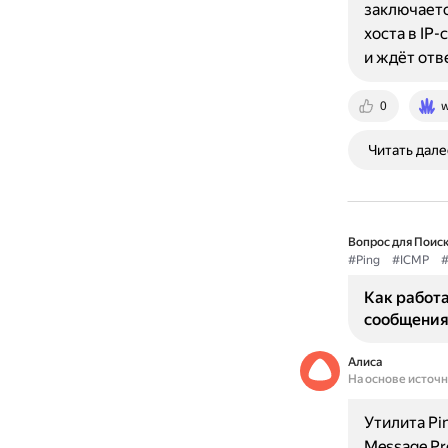
заключаетс
хоста в IP
и ждёт отв
0
w
Читать дале
Вопрос для Поиск
#Ping
#ICMP
#
Как работа
сообщения
Алиса
На основе источ
Утилита Pi
Message Pr