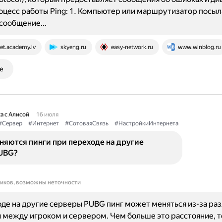
роцесс работы Ping: 1. Компьютер или маршрутизатор посыл
-сообщение…
et.academy.lv
skyeng.ru
easy-network.ru
www.winblog.ru
е
а с Алисой
16 июля
#Сервер
#Интернет
#СотоваяСвязь
#НастройкиИнтернета
няются пинги при переходе на другие
UBG?
ников, возможны неточности
де на другие серверы PUBG пинг может меняться из-за раз
 между игроком и сервером. Чем больше это расстояние, 