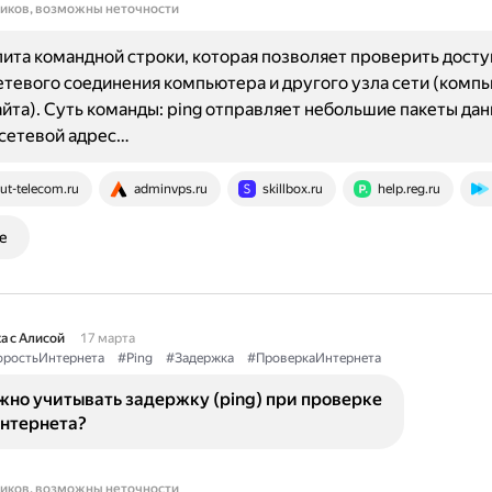
ников, возможны неточности
лита командной строки, которая позволяет проверить досту
етевого соединения компьютера и другого узла сети (комп
айта). Суть команды: ping отправляет небольшие пакеты дан
сетевой адрес…
ut-telecom.ru
adminvps.ru
skillbox.ru
help.reg.ru
е
а с Алисой
17 марта
оростьИнтернета
#Ping
#Задержка
#ПроверкаИнтернета
жно учитывать задержку (ping) при проверке
интернета?
ников, возможны неточности