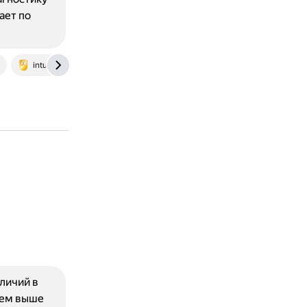
ает по
intuit.ru
личий в
тем выше