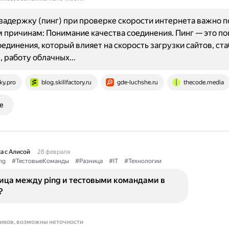
задержку (пинг) при проверке скорости интернета важно п
 причинам: Понимание качества соединения. Пинг — это по
оединения, который влияет на скорость загрузки сайтов, ст
, работу облачных…
ky.pro
blog.skillfactory.ru
gde-luchshe.ru
thecode.media
е
а с Алисой
28 февраля
ng
#ТестовыеКоманды
#Разница
#IT
#Технологии
ница между ping и тестовыми командами в
?
ников, возможны неточности