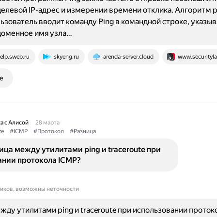
целевой IP-адрес и измерении времени отклика. Алгоритм 
ользователь вводит команду Ping в командной строке, указыва
доменное имя узла…
elp.sweb.ru
skyeng.ru
arenda-server.cloud
www.securityla
е
а с Алисой
28 марта
te
#ICMP
#Протокол
#Разница
ица между утилитами ping и traceroute при
ании протокола ICMP?
ников, возможны неточности
жду утилитами ping и traceroute при использовании проток