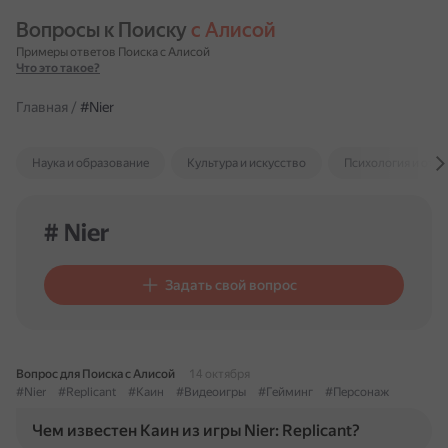
Вопросы к Поиску 
с Алисой
Примеры ответов Поиска с Алисой
Что это такое?
Главная
/
#Nier
Наука и образование
Культура и искусство
Психология и отн
# Nier
Задать свой вопрос
Вопрос для Поиска с Алисой
14 октября
#Nier
#Replicant
#Каин
#Видеоигры
#Гейминг
#Персонаж
Чем известен Каин из игры Nier: Replicant?