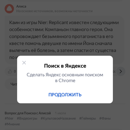
Алиса
На основе источников, возможны неточности
Каин из игры Nier: Replicant известен следующими
особенностями: Компаньон главного героя. Она
сопровождает безымянного протагониста в его
квесте помочь девушке по имени Йона сначала
вылечить её болезнь, а затем спасти от существа
по имени…
Поиск в Яндексе
0
en.wikipedia.org
nierreplicant.wiki.fextralife.com
Сделать Яндекс основным поиском
в Сhrome
Читать далее
ПРОДОЛЖИТЬ
Вопрос для Поиска с Алисой
1 июля
#Nier
#Видеоигры
#КультовоеНазвание
#Геймеры
#Фаны
#Мнение