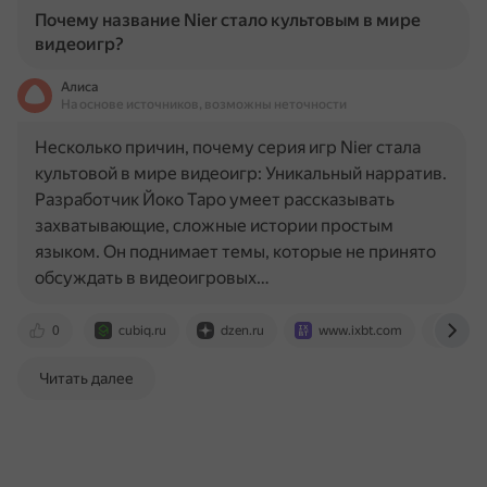
Почему название Nier стало культовым в мире
видеоигр?
Алиса
На основе источников, возможны неточности
Несколько причин, почему серия игр Nier стала
культовой в мире видеоигр: Уникальный нарратив.
Разработчик Йоко Таро умеет рассказывать
захватывающие, сложные истории простым
языком. Он поднимает темы, которые не принято
обсуждать в видеоигровых…
0
cubiq.ru
dzen.ru
www.ixbt.com
stea
Читать далее