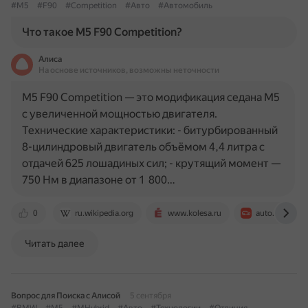
#M5
#F90
#Competition
#Авто
#Автомобиль
Что такое M5 F90 Competition?
Алиса
На основе источников, возможны неточности
M5 F90 Competition — это модификация седана M5
с увеличенной мощностью двигателя.
Технические характеристики: - битурбированный
8-цилиндровый двигатель объёмом 4,4 литра с
отдачей 625 лошадиных сил; - крутящий момент —
750 Нм в диапазоне от 1 800…
0
ru.wikipedia.org
www.kolesa.ru
auto.ru
Читать далее
Вопрос для Поиска с Алисой
5 сентября