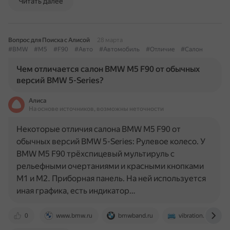
Читать далее
Вопрос для Поиска с Алисой
28 марта
#BMW
#M5
#F90
#Авто
#Автомобиль
#Отличие
#Салон
Чем отличается салон BMW M5 F90 от обычных
версий BMW 5-Series?
Алиса
На основе источников, возможны неточности
Некоторые отличия салона BMW M5 F90 от
обычных версий BMW 5-Series: Рулевое колесо. У
BMW M5 F90 трёхспицевый мультируль с
рельефными очертаниями и красными кнопками
М1 и М2. Приборная панель. На ней используется
иная графика, есть индикатор…
0
www.bmw.ru
bmwband.ru
vibration.su