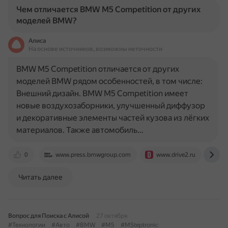
Чем отличается BMW M5 Competition от других
моделей BMW?
Алиса
На основе источников, возможны неточности
BMW M5 Competition отличается от других
моделей BMW рядом особенностей, в том числе:
Внешний дизайн. BMW M5 Competition имеет
новые воздухозаборники, улучшенный диффузор
и декоративные элементы частей кузова из лёгких
материалов. Также автомобиль…
0
www.press.bmwgroup.com
www.drive2.ru
ww
Читать далее
Вопрос для Поиска с Алисой
27 октября
#Технологии
#Авто
#BMW
#M5
#MSteptronic