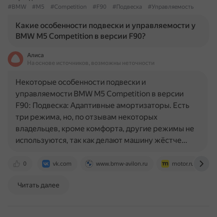
#BMW
#M5
#Competition
#F90
#Подвеска
#Управляемость
Какие особенности подвески и управляемости у
BMW M5 Competition в версии F90?
Алиса
На основе источников, возможны неточности
Некоторые особенности подвески и
управляемости BMW M5 Competition в версии
F90: Подвеска: Адаптивные амортизаторы. Есть
три режима, но, по отзывам некоторых
владельцев, кроме комфорта, другие режимы не
используются, так как делают машину жёстче…
0
vk.com
www.bmw-avilon.ru
motor.ru
Читать далее