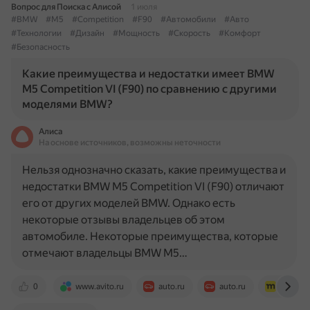
Вопрос для Поиска с Алисой
1 июля
#BMW
#M5
#Competition
#F90
#Автомобили
#Авто
#Технологии
#Дизайн
#Мощность
#Скорость
#Комфорт
#Безопасность
Какие преимущества и недостатки имеет BMW
M5 Competition VI (F90) по сравнению с другими
моделями BMW?
Алиса
На основе источников, возможны неточности
Нельзя однозначно сказать, какие преимущества и
недостатки BMW M5 Competition VI (F90) отличают
его от других моделей BMW. Однако есть
некоторые отзывы владельцев об этом
автомобиле. Некоторые преимущества, которые
отмечают владельцы BMW M5…
0
www.avito.ru
auto.ru
auto.ru
motor.r