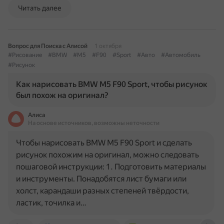
Читать далее
Вопрос для Поиска с Алисой
1 октября
#Рисование
#BMW
#M5
#F90
#Sport
#Авто
#Автомобиль
#Рисунок
Как нарисовать BMW M5 F90 Sport, чтобы рисунок
был похож на оригинал?
Алиса
На основе источников, возможны неточности
Чтобы нарисовать BMW M5 F90 Sport и сделать
рисунок похожим на оригинал, можно следовать
пошаговой инструкции: 1. Подготовить материалы
и инструменты. Понадобятся лист бумаги или
холст, карандаши разных степеней твёрдости,
ластик, точилка и…