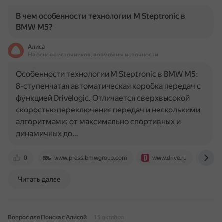
В чем особенности технологии M Steptronic в
BMW M5?
Алиса
На основе источников, возможны неточности
Особенности технологии M Steptronic в BMW M5:
8-ступенчатая автоматическая коробка передач с
функцией Drivelogic. Отличается сверхвысокой
скоростью переключения передач и несколькими
алгоритмами: от максимально спортивных и
динамичных до…
0
www.press.bmwgroup.com
www.drive.ru
ove
Читать далее
Вопрос для Поиска с Алисой
15 октября