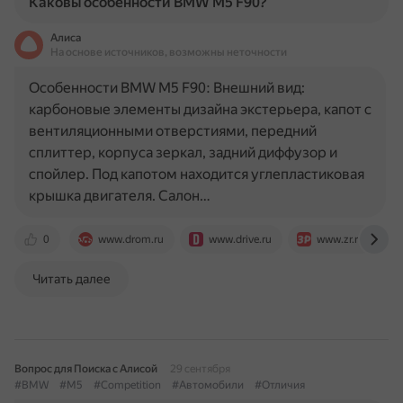
Каковы особенности BMW M5 F90?
Алиса
На основе источников, возможны неточности
Особенности BMW M5 F90: Внешний вид:
карбоновые элементы дизайна экстерьера, капот с
вентиляционными отверстиями, передний
сплиттер, корпуса зеркал, задний диффузор и
спойлер. Под капотом находится углепластиковая
крышка двигателя. Салон…
0
www.drom.ru
www.drive.ru
www.zr.ru
Читать далее
Вопрос для Поиска с Алисой
29 сентября
#BMW
#M5
#Competition
#Автомобили
#Отличия