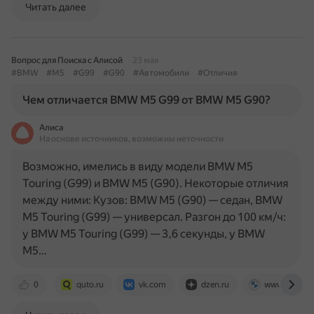
Читать далее
Вопрос для Поиска с Алисой
23 мая
#BMW
#M5
#G99
#G90
#Автомобили
#Отличия
Чем отличается BMW M5 G99 от BMW M5 G90?
Алиса
На основе источников, возможны неточности
Возможно, имелись в виду модели BMW M5
Touring (G99) и BMW M5 (G90). Некоторые отличия
между ними: Кузов: BMW M5 (G90) — седан, BMW
M5 Touring (G99) — универсал. Разгон до 100 км/ч:
у BMW M5 Touring (G99) — 3,6 секунды, у BMW
M5…
0
quto.ru
vk.com
dzen.ru
www.bmw-k