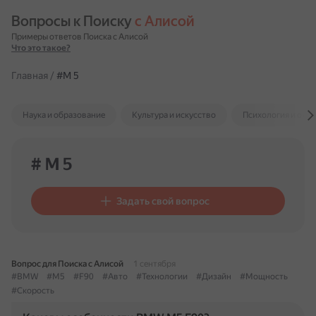
Вопросы к Поиску 
с Алисой
Примеры ответов Поиска с Алисой
Что это такое?
Главная
/
#M 5
Наука и образование
Культура и искусство
Психология и отн
# M 5
Задать свой вопрос
Вопрос для Поиска с Алисой
1 сентября
#BMW
#M5
#F90
#Авто
#Технологии
#Дизайн
#Мощность
#Скорость