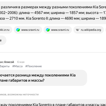
различия в размерах между разными поколениями Kia Soren
(2002–2006): длина — 4567 мм; ширина — 1857 мм; высота — 1
аза — 2710 мм. Kia Sorento II: длина — 4690 мм; ширина — 1
iki.zr.ru
www.sravni.ru
www.sravni.ru
ru.wikipedia.org
е
а с Алисой
6 мая
бариты
#Масса
#Поколение
лючается разница между поколениями Kia
плане габаритов и массы?
ников, возможны неточности
жду поколениями Kia Sorento в плане габаритов и массы за