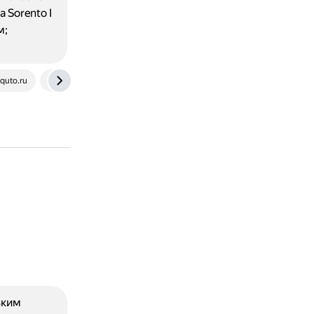
 Sorento I
м;
quto.ru
www.drom.ru
mbib.ru
www.automoli.com
ьким