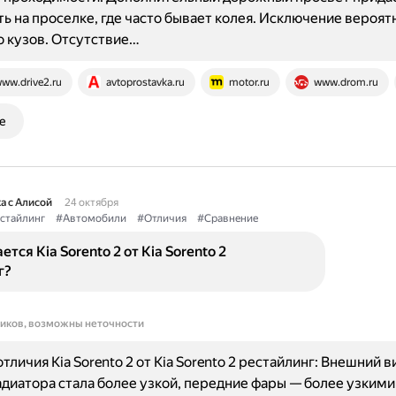
ь на проселке, где часто бывает колея. Исключение вероят
о кузов. Отсутствие…
ww.drive2.ru
avtoprostavka.ru
motor.ru
www.drom.ru
е
а с Алисой
24 октября
стайлинг
#Автомобили
#Отличия
#Сравнение
тся Kia Sorento 2 от Kia Sorento 2
г?
ников, возможны неточности
личия Kia Sorento 2 от Kia Sorento 2 рестайлинг: Внешний в
диатора стала более узкой, передние фары — более узкими