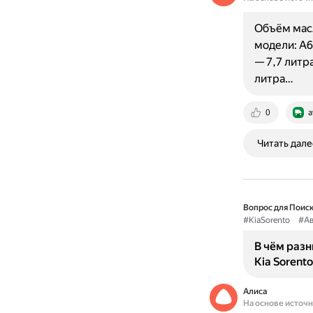
Объём масл
модели: A6
— 7,7 литр
литра…
0
a
Читать дале
Вопрос для Поиск
#KiaSorento
#А
В чём раз
Kia Sorento
Алиса
На основе источ