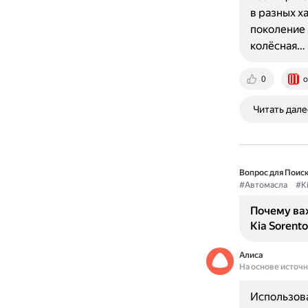
в разных х
поколение 
колёсная…
0
o
Читать дале
Вопрос для Поиск
#Автомасла
#Ki
Почему ва
Kia Sorento
Алиса
На основе источ
Использова