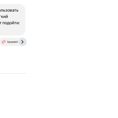
ользовать
гкий
т подойти:
ksorento.autoservice-km.ru