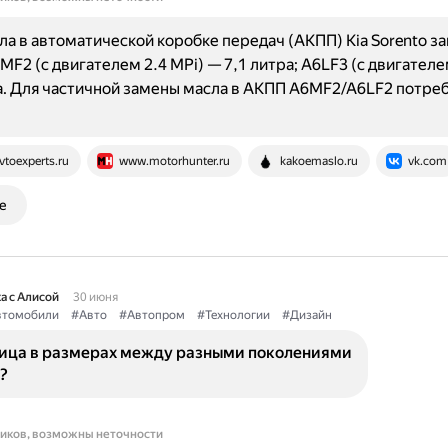
а в автоматической коробке передач (АКПП) Kia Sorento за
MF2 (с двигателем 2.4 MPi) — 7,1 литра; A6LF3 (с двигателе
а. Для частичной замены масла в АКПП A6MF2/A6LF2 потреб
vtoexperts.ru
www.motorhunter.ru
kakoemaslo.ru
vk.com
е
а с Алисой
30 июня
втомобили
#Авто
#Автопром
#Технологии
#Дизайн
ница в размерах между разными поколениями
?
ников, возможны неточности