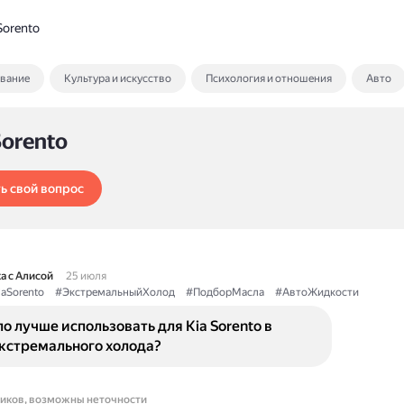
Sorento
ование
Культура и искусство
Психология и отношения
Авто
Sorento
ь свой вопрос
а с Алисой
25 июля
aSorento
#ЭкстремальныйХолод
#ПодборМасла
#АвтоЖидкости
о лучше использовать для Kia Sorento в
экстремального холода?
ников, возможны неточности