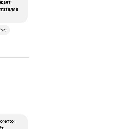
адает
игателя в
ub.ru
orento:
ёт