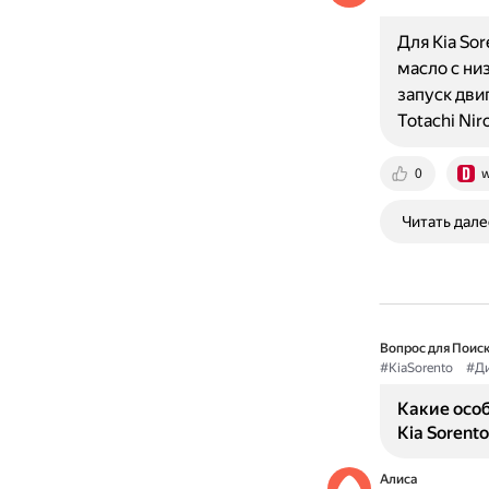
Для Kia So
масло с ни
запуск дви
Totachi Ni
0
w
Читать дале
Вопрос для Поиск
#KiaSorento
#Ди
Какие осо
Kia Sorento
Алиса