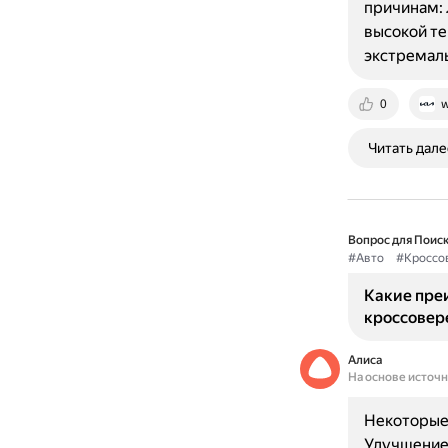
причинам: 
высокой те
экстремал
0
w
Читать дале
Вопрос для Поиск
#Авто
#Кроссо
Какие пре
кроссовере
Алиса
На основе источ
Некоторые 
Улучшение