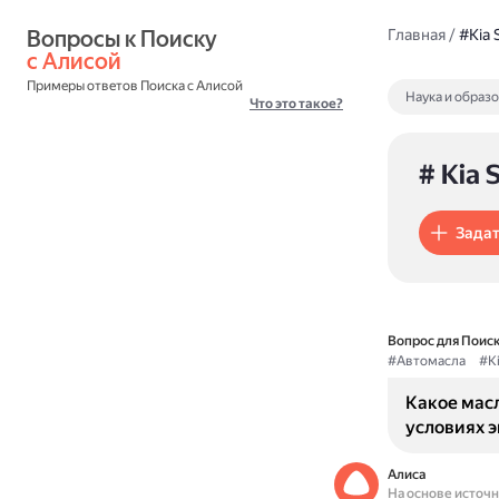
Вопросы к Поиску 
Главная
/
#Kia 
с Алисой
Примеры ответов Поиска с Алисой
Наука и образ
Что это такое?
# Kia 
Задат
Вопрос для Поиск
#Автомасла
#Ki
Какое масл
условиях 
Алиса
На основе источ