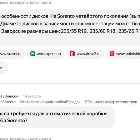
ников, возможны неточности
особенности дисков Kia Sorento четвёртого поколения (вып
: Диаметр дисков в зависимости от комплектации может быт
 Заводские размеры шин: 235/55 R19, 235/60 R18, 235/65 R1
ww.sravni.ru
avtoexperts.ru
www.drive2.ru
www.pokrishk
е
а с Алисой
14 августа
iaSorento
#АвтоматическаяКоробкаПередач
#ТехническиеХарактеристики
асла требуется для автоматической коробки
Kia Sorento?
ников, возможны неточности