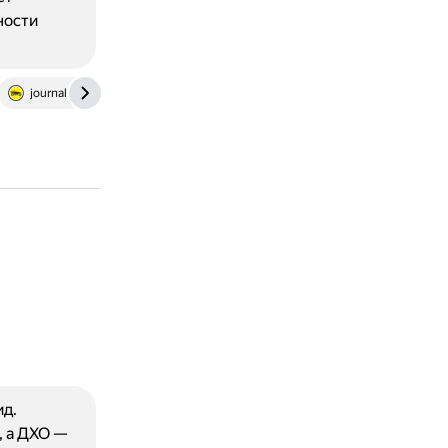
ности
journal.ab-club.ru
ид.
, а ДХО —