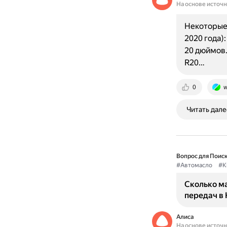
На основе источ
Некоторые 
2020 года)
20 дюймов.
R20…
0
w
Читать дале
Вопрос для Поиск
#Автомасло
#K
Сколько м
передач в 
Алиса
На основе источ