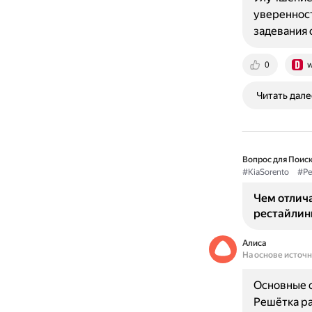
уверенност
задевания 
0
w
Читать дале
Вопрос для Поиск
#KiaSorento
#Ре
Чем отличае
рестайлин
Алиса
На основе источ
Основные от
Решётка ра