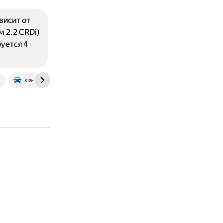
висит от
м 2.2 CRDi)
уется 4
kia-sorento-forum.ru