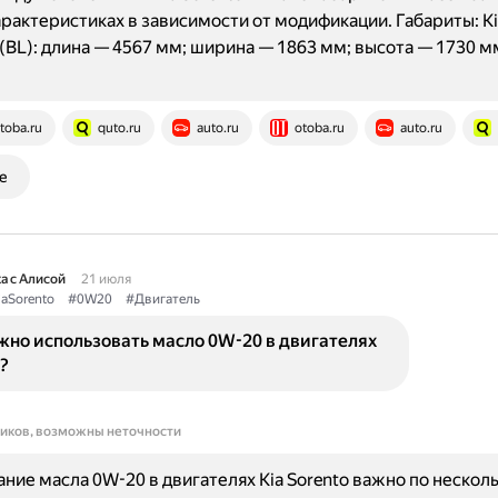
арактеристиках в зависимости от модификации. Габариты: Kia
(BL): длина — 4567 мм; ширина — 1863 мм; высота — 1730 м
toba.ru
quto.ru
auto.ru
otoba.ru
auto.ru
е
а с Алисой
21 июля
aSorento
#0W20
#Двигатель
жно использовать масло 0W-20 в двигателях
?
ников, возможны неточности
ние масла 0W-20 в двигателях Kia Sorento важно по нескол