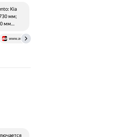
to: Kia
730 мм;
890 мм…
www.auto-data.net
quto.ru
quto.ru
www.drom.ru
ключается