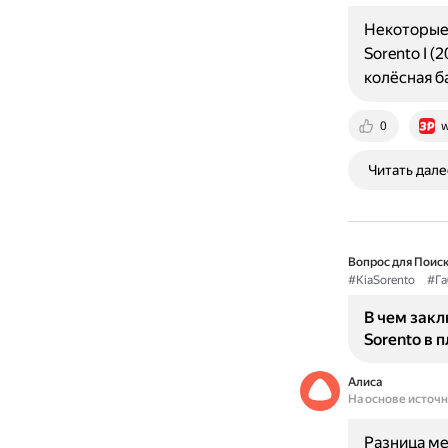
Некоторые 
Sorento I 
колёсная б
0
w
Читать дале
Вопрос для Поиск
#KiaSorento
#Га
В чем зак
Sorento в 
Алиса
На основе источ
Разница ме