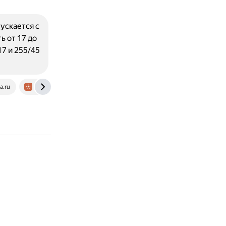
ускается с
ь от 17 до
7 и 255/45
a.ru
razmerkoles.ru