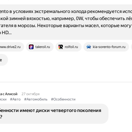
rento в условиях экстремального холода рекомендуется исп
зкой зимней вязкостью, например, 0W, чтобы обеспечить лё
гателя в морозы. Некоторые варианты масел, которые могу
ro HD…
ww.drive2.ru
taleroil.ru
rolfoil.ru
kia-sorento-forum.ru
е
а с Алисой
27 октября
ски
#Авто
#Автомобиль
#Особенности
бенности имеют диски четвертого поколения
?