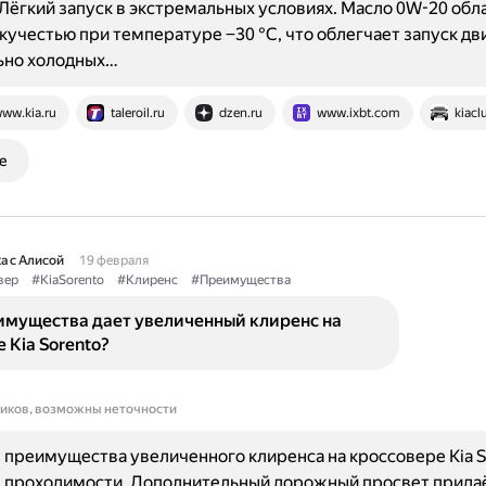
Лёгкий запуск в экстремальных условиях. Масло 0W-20 обл
кучестью при температуре −30 °С, что облегчает запуск дв
ьно холодных…
ww.kia.ru
taleroil.ru
dzen.ru
www.ixbt.com
kiacl
е
а с Алисой
19 февраля
вер
#KiaSorento
#Клиренс
#Преимущества
имущества дает увеличенный клиренс на
 Kia Sorento?
ников, возможны неточности
преимущества увеличенного клиренса на кроссовере Kia S
 проходимости. Дополнительный дорожный просвет прида