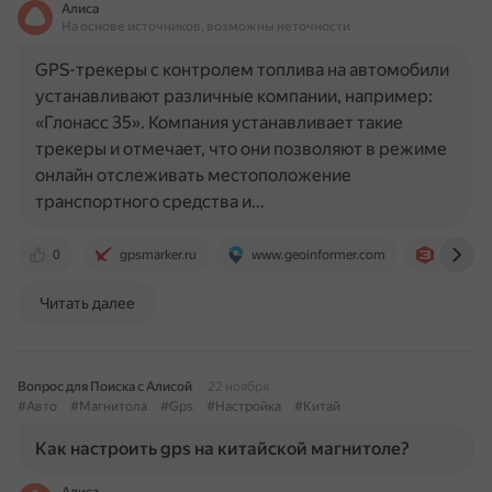
Алиса
На основе источников, возможны неточности
GPS-трекеры с контролем топлива на автомобили
устанавливают различные компании, например:
«Глонасс 35». Компания устанавливает такие
трекеры и отмечает, что они позволяют в режиме
онлайн отслеживать местоположение
транспортного средства и…
0
gpsmarker.ru
www.geoinformer.com
www.fme
Читать далее
Вопрос для Поиска с Алисой
22 ноября
#Авто
#Магнитола
#Gps
#Настройка
#Китай
Как настроить gps на китайской магнитоле?