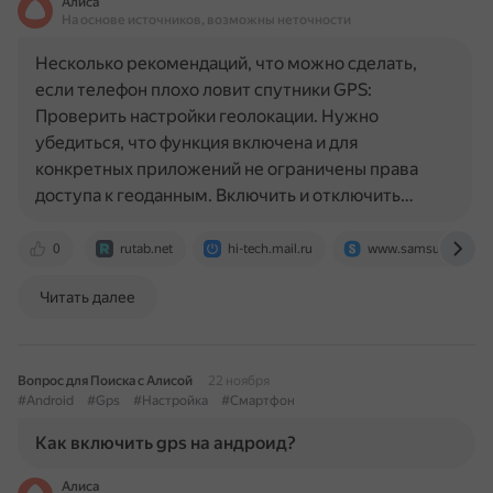
Алиса
На основе источников, возможны неточности
Несколько рекомендаций, что можно сделать,
если телефон плохо ловит спутники GPS:
Проверить настройки геолокации. Нужно
убедиться, что функция включена и для
конкретных приложений не ограничены права
доступа к геоданным. Включить и отключить…
0
rutab.net
hi-tech.mail.ru
www.samsung.com
Читать далее
Вопрос для Поиска с Алисой
22 ноября
#Android
#Gps
#Настройка
#Смартфон
Как включить gps на андроид?
Алиса