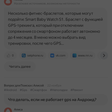
На основе источников, возможны неточности
Несколько фитнес-браслетов, которые могут
подойти: Smart Baby Watch S1. Браслет с функцией
GPS-трекинга, который при отключении
сопряжения со смартфоном работает автономно
до 4 месяцев. В меню можно выбрать вид
тренировки, после чего GPS…
0
setphone.ru
vk.com
www.nn.ru
mark
Читать далее
Вопрос для Поиска с Алисой
22 ноября
#Android
#Gps
#Смартфон
#Неполадки
#Ремонт
Что делать, если не работает gps на Андроид?
Алиса