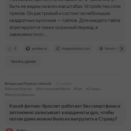
быть не видны на всех масштабах: Устройство слоя
треков. Он растровый и состоит из небольших
квадратных кусочков — тайлов. Для каждого тайла
агрегируются треки за разный период, в
зависимости от…
0
yandex.ru
livegpstracks.com
forum.navitel.ru
Читать далее
Вопрос для Поиска с Алисой
22 ноября
#Фитнесбраслет
#АвтономнаяРабота
#Gps
#Страва
#ВыгрузкаДанных
Какой фитнес-браслет работает без смартфона и
автономно записывает координаты gps, чтобы
потом дома можно было их выгрузить в Страву?
Алиса