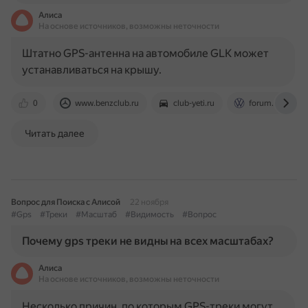
Алиса
На основе источников, возможны неточности
Штатно GPS-антенна на автомобиле GLK может
устанавливаться на крышу.
0
www.benzclub.ru
club-yeti.ru
forum.tiguans.r
Читать далее
Вопрос для Поиска с Алисой
22 ноября
#Gps
#Треки
#Масштаб
#Видимость
#Вопрос
Почему gps треки не видны на всех масштабах?
Алиса
На основе источников, возможны неточности
Несколько причин, по которым GPS-треки могут