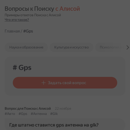
Вопросы к Поиску 
с Алисой
Примеры ответов Поиска с Алисой
Что это такое?
Главная
/
#Gps
Наука и образование
Культура и искусство
Психология и отн
# Gps
Задать свой вопрос
Вопрос для Поиска с Алисой
22 ноября
#Авто
#Gps
#Антенна
#Glk
Где штатно ставится gps антенна на glk?