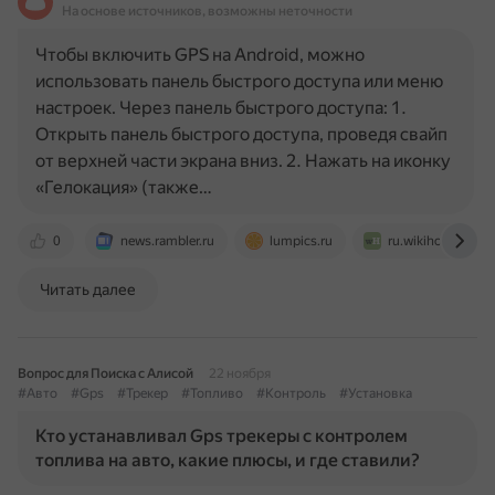
На основе источников, возможны неточности
Чтобы включить GPS на Android, можно
использовать панель быстрого доступа или меню
настроек. Через панель быстрого доступа: 1.
Открыть панель быстрого доступа, проведя свайп
от верхней части экрана вниз. 2. Нажать на иконку
«Гелокация» (также…
0
news.rambler.ru
lumpics.ru
ru.wikihow.com
Читать далее
Вопрос для Поиска с Алисой
22 ноября
#Авто
#Gps
#Трекер
#Топливо
#Контроль
#Установка
Кто устанавливал Gps трекеры с контролем
топлива на авто, какие плюсы, и где ставили?