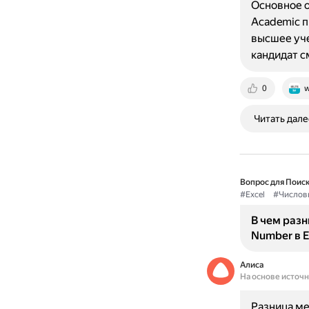
Основное о
Academic п
высшее уче
кандидат 
0
w
Читать дале
Вопрос для Поиск
#Excel
#Числов
В чем раз
Number в E
Алиса
На основе источ
Разница ме