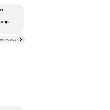
ss
атора
nity.cisco.com
serverfault.com