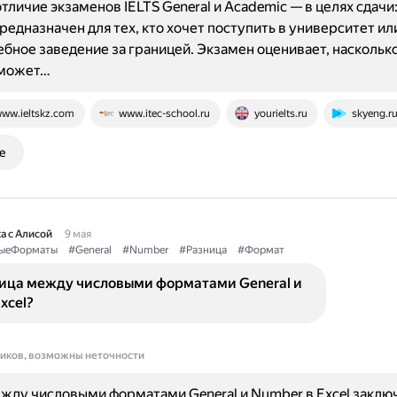
тличие экзаменов IELTS General и Academic — в целях сдачи:
редназначен для тех, кто хочет поступить в университет ил
бное заведение за границей. Экзамен оценивает, наскольк
сможет…
ww.ieltskz.com
www.itec-school.ru
yourielts.ru
skyeng.r
е
а с Алисой
9 мая
ыеФорматы
#General
#Number
#Разница
#Формат
ница между числовыми форматами General и
xcel?
ников, возможны неточности
жду числовыми форматами General и Number в Excel заключ