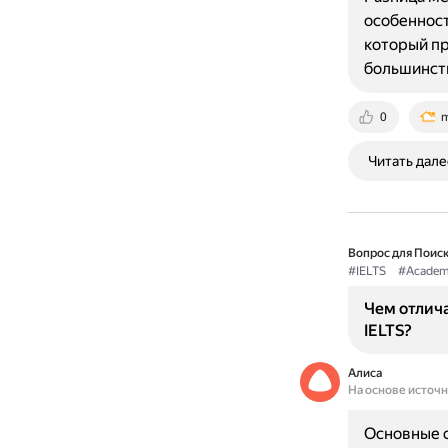
особенност
который пр
большинств
0
m
Читать дале
Вопрос для Поиск
#IELTS
#Academ
Чем отлича
IELTS?
Алиса
На основе источ
Основные от