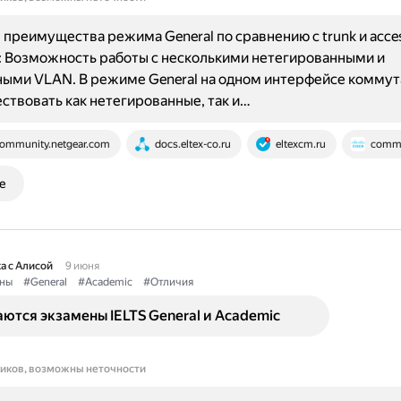
преимущества режима General по сравнению с trunk и acce
 Возможность работы с несколькими нетегированными и
ыми VLAN. В режиме General на одном интерфейсе коммут
ствовать как нетегированные, так и…
ommunity.netgear.com
docs.eltex-co.ru
eltexcm.ru
commu
е
а с Алисой
9 июня
ны
#General
#Academic
#Отличия
ются экзамены IELTS General и Academic
ников, возможны неточности