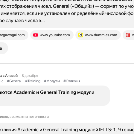
ях отображения чисел. General («Общий») — формат по ум
именяется, если не установлен определённый числовой фо
е случаев числа в…
egavtogal.com
www.youtube.com
www.dummies.com
w
е
а с Алисой
8 декабря
ic
#General
#Training
#Модули
#Отличия
ются Academic и General Training модули
ников, возможны неточности
личия Academic и General Training модулей IELTS: 1. Чтение