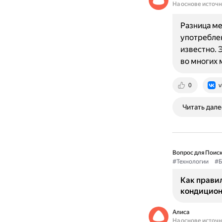
На основе источ
Разница ме
употреблен
известно. 
во многих 
0
v
Читать дале
Вопрос для Поиск
#Технологии
#Б
Как правил
кондицион
Алиса
На основе источ