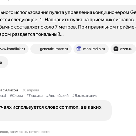
ьного использования пульта управления кондиционером Ge
тся следующее: 1. Направить пульт на приёмник сигналов.
бычно составляет около 7 метров. При правильном приёме 
ером раздается тональный…
ww.kondilak.ru
generalclimate.ru
mobilradio.ru
dzen.ru
е
а с Алисой
30 апреля
eral
#Слова
#Лексика
#Английский
#Языкознание
учаях используется слово common, а в каких
ников, возможны неточности