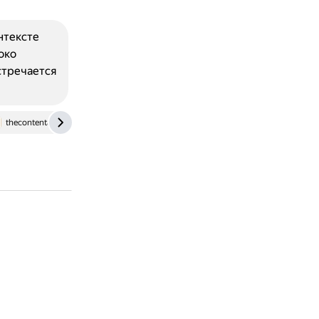
нтексте
око
стречается
thecontentauthority.com