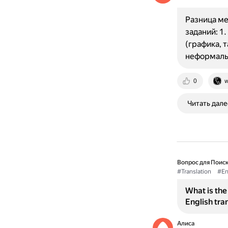
Разница ме
заданий: 1
(графика, 
неформаль
0
w
Читать дале
Вопрос для Поиск
#Translation
#En
What is th
English tra
Алиса