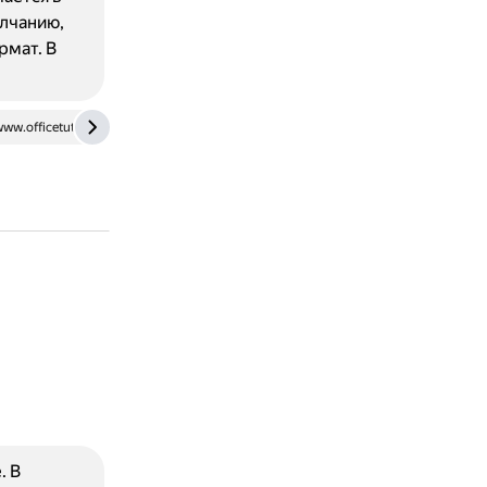
олчанию,
рмат. В
ww.officetuto.com
www.ablebits.com
. В