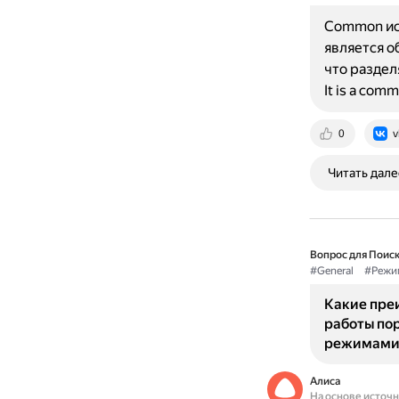
Common исп
является о
что разде
It is a com
0
v
Читать дале
Вопрос для Поиск
#General
#Режи
Какие пре
работы пор
режимами
Алиса
На основе источ