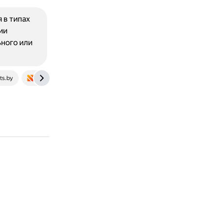
 в типах
ии
ьного или
ts.by
www.ielts.net