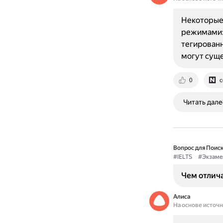
Некоторые 
режимами:
тегированн
могут суще
0
c
Читать дале
Вопрос для Поиск
#IELTS
#Экзаме
Чем отлича
Алиса
На основе источ