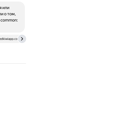
я или
и о том,
а common:
edkiwiapp.com
sevatu.livejournal.com