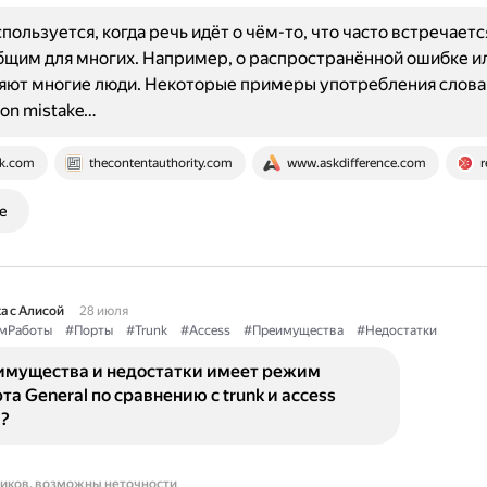
ользуется, когда речь идёт о чём-то, что часто встречаетс
бщим для многих. Например, о распространённой ошибке ил
ляют многие люди. Некоторые примеры употребления слов
mon mistake…
k.com
thecontentauthority.com
www.askdifference.com
r
е
а с Алисой
28 июля
мРаботы
#Порты
#Trunk
#Access
#Преимущества
#Недостатки
имущества и недостатки имеет режим
та General по сравнению с trunk и access
?
ников, возможны неточности