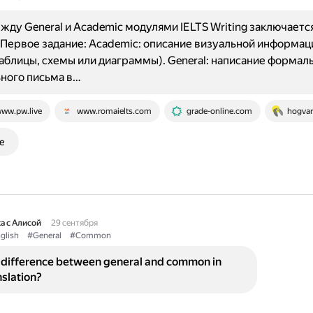
жду General и Academic модулями IELTS Writing заключается
. Первое задание: Academic: описание визуальной информац
таблицы, схемы или диаграммы). General: написание формал
ного письма в…
ww.pw.live
www.romaielts.com
grade-online.com
hogvar
е
а с Алисой
29 сентября
glish
#General
#Common
e difference between general and common in
nslation?