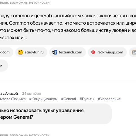
ников, возможны неточности
жду common и general в английском языке заключается в ко
ия. Common обозначает то, что часто встречается или шир
Это может быть что-то, что знакомо большинству людей и в
местах или…
k.com
studyfun.ru
textranch.com
redkiwiapp.com
е
а с Алисой
24 октября
ытоваяТехника
#Кондиционеры
#General
#Пульты
#Управление
ьно использовать пульт управления
ером General?
ников, возможны неточности