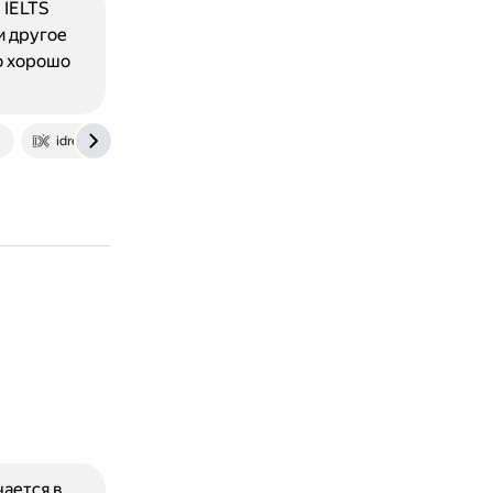
 IELTS
и другое
о хорошо
u
idreamcareer.com
ается в