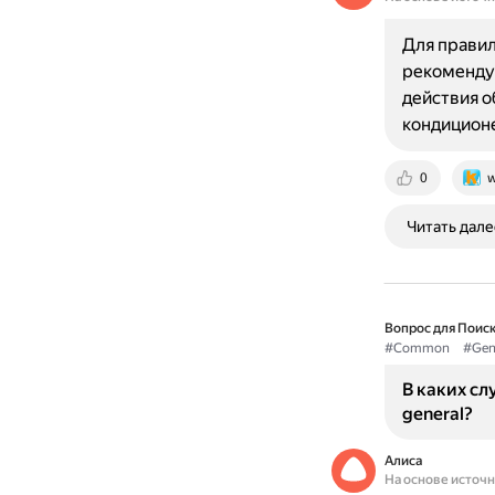
Для правил
рекомендуе
действия о
кондицион
0
w
Читать дале
Вопрос для Поиск
#Common
#Gen
В каких сл
general?
Алиса
На основе источ