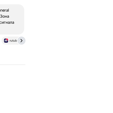
neral
 Зона
сигнала
rutube.ru