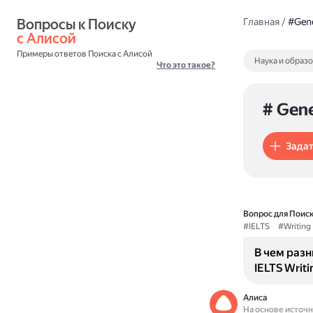
Вопросы к Поиску 
Главная
/
#Gene
с Алисой
Примеры ответов Поиска с Алисой
Наука и образ
Что это такое?
# Gene
Задат
Вопрос для Поиск
#IELTS
#Writing
В чем раз
IELTS Writi
Алиса
На основе источ