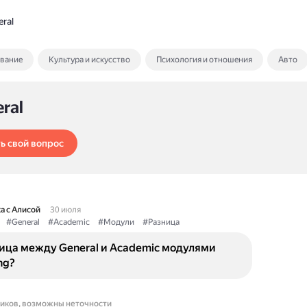
ral
ование
Культура и искусство
Психология и отношения
Авто
ral
ь свой вопрос
а с Алисой
30 июля
#General
#Academic
#Модули
#Разница
ница между General и Academic модулями
ng?
ников, возможны неточности