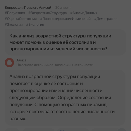
Вопрос для Поиска с Алисой
30 апреля
#Популяция
#ВозрастнаяСтруктура
#АнализДанных
#ОценкаСостояния
#ПрогнозированиеИзменений
#Демография
#Экология
#Биология
Как анализ возрастной структуры популяции
может помочь в оценке её состояния и
прогнозировании изменений численности?
Алиса
На основе источников, возможны неточности
Анализ возрастной структуры популяции
помогает в оценке её состояния и
прогнозировании изменений численности
следующим образом: Определение состояния
популяции. С помощью возрастных пирамид,
которые показывают соотношение численности
разных…