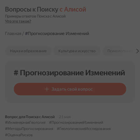
Вопросы к Поиску 
с Алисой
Примеры ответов Поиска с Алисой
Что это такое?
Главная
/
#Прогнозирование Изменений
Наука и образование
Культура и искусство
Психология и отн
# Прогнозирование Изменений
Задать свой вопрос
Вопрос для Поиска с Алисой
23 мая
#ИнженернаяГеология
#ПрогнозированиеИзменений
#МетодыПрогнозирования
#ГеологическиеИсследования
#ОценкаРисков