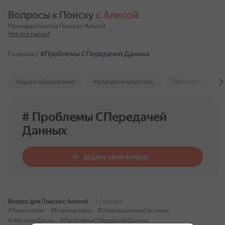
Вопросы к Поиску 
с Алисой
Примеры ответов Поиска с Алисой
Что это такое?
Главная
/
#Проблемы СПередачей Данных
Наука и образование
Культура и искусство
Психология и отн
# Проблемы СПередачей
Данных
Задать свой вопрос
Вопрос для Поиска с Алисой
11 января
#Технологии
#Компьютеры
#ОперационныеСистемы
#ЖесткиеДиски
#ПроблемыСПередачейДанных