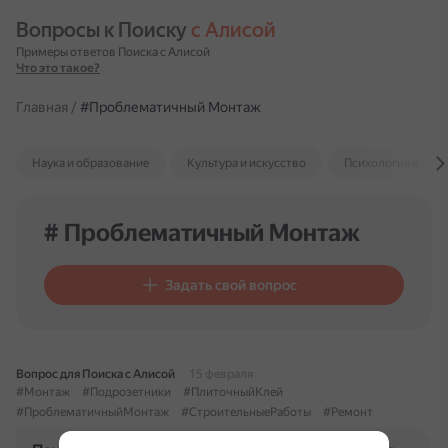
Вопросы к Поиску 
с Алисой
Примеры ответов Поиска с Алисой
Что это такое?
Главная
/
#Проблематичный Монтаж
Наука и образование
Культура и искусство
Психология и отн
# Проблематичный Монтаж
Задать свой вопрос
Вопрос для Поиска с Алисой
15 февраля
#Монтаж
#Подрозетники
#ПлиточныйКлей
#ПроблематичныйМонтаж
#СтроительныеРаботы
#Ремонт