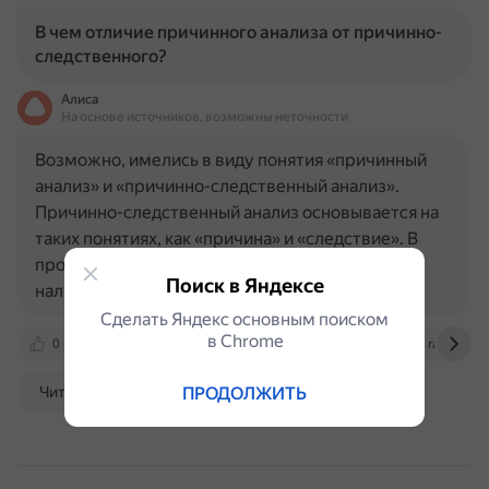
В чем отличие причинного анализа от причинно-
следственного?
Алиса
На основе источников, возможны неточности
Возможно, имелись в виду понятия «причинный
анализ» и «причинно-следственный анализ».
Причинно-следственный анализ основывается на
таких понятиях, как «причина» и «следствие». В
процессе взаимодействия двух явлений при
Поиск в Яндексе
наличии определённых…
Сделать Яндекс основным поиском
в Сhrome
0
victor-safronov.ru
pqm-online.com
ratriz.ru
Читать далее
ПРОДОЛЖИТЬ