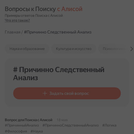
Вопросы к Поиску 
с Алисой
Примеры ответов Поиска с Алисой
Что это такое?
Главная
/
#Причинно Следственный Анализ
Наука и образование
Культура и искусство
Психология и отн
# Причинно Следственный
Анализ
Задать свой вопрос
Вопрос для Поиска с Алисой
18 мая
#ПричинныйАнализ
#ПричинноСледственныйАнализ
#Логика
#Философия
#Наука