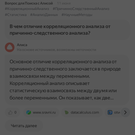
Вопрос для Поиска с Алисой
11 июня
#КорреляционныйАнализ
#ПричинноСледственныйАнализ
#Статистика
#АнализДанных
#НаучныеМетоды
В чем отличие корреляционного анализа от
причинно-следственного анализа?
Алиса
На основе источников, возможны неточности
Основное отличие корреляционного анализа от
причинно-следственного заключается в природе
взаимосвязи между переменными.
Корреляционный анализ описывает
статистическую взаимосвязь между двумя или
более переменными. Он показывает, как две…
0
www.sravni.ru
datacalculus.com
otvet.mail.ru
Читать далее