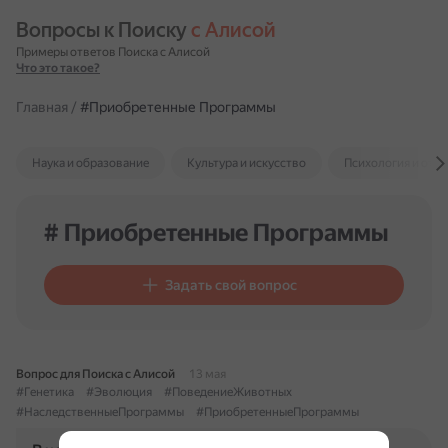
Вопросы к Поиску 
с Алисой
Примеры ответов Поиска с Алисой
Что это такое?
Главная
/
#Приобретенные Программы
Наука и образование
Культура и искусство
Психология и отн
# Приобретенные Программы
Задать свой вопрос
Вопрос для Поиска с Алисой
13 мая
#Генетика
#Эволюция
#ПоведениеЖивотных
#НаследственныеПрограммы
#ПриобретенныеПрограммы