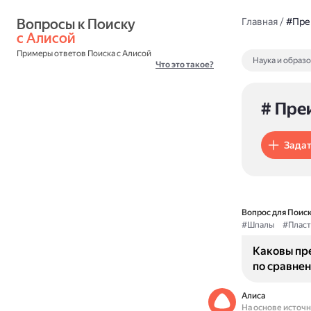
Вопросы к Поиску 
Главная
/
#Пре
с Алисой
Примеры ответов Поиска с Алисой
Наука и образ
Что это такое?
# Пре
Задат
Вопрос для Поиск
#Шпалы
#Плас
Каковы пр
по сравне
Алиса
На основе источ