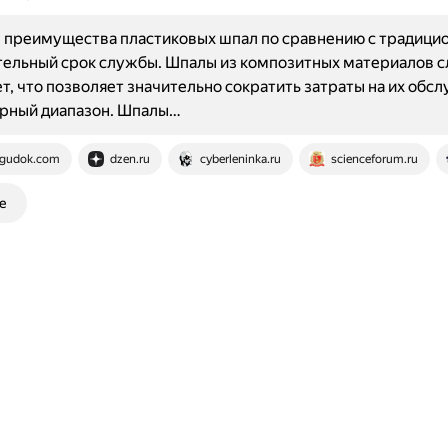
 преимущества пластиковых шпал по сравнению с традици
ельный срок службы. Шпалы из композитных материалов 
ет, что позволяет значительно сократить затраты на их обс
рный диапазон. Шпалы…
gudok.com
dzen.ru
cyberleninka.ru
scienceforum.ru
е