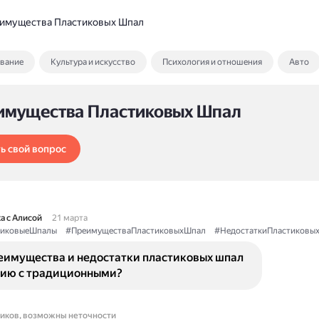
имущества Пластиковых Шпал
ование
Культура и искусство
Психология и отношения
Авто
имущества Пластиковых Шпал
ь свой вопрос
а с Алисой
21 марта
тиковыеШпалы
#ПреимуществаПластиковыхШпал
#НедостаткиПластиковы
еимущества и недостатки пластиковых шпал
нию с традиционными?
ников, возможны неточности