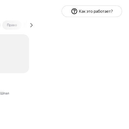
Как это работает?
Право
Экономика и финансы
Путешествия
Спорт
хШпал