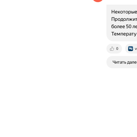
Некоторые
Продолжит
более 50 л
Температу
0
v
Читать дале