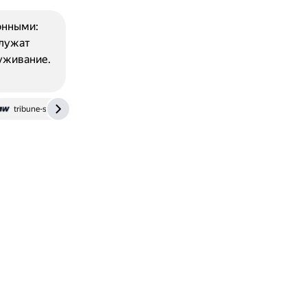
онными:
служат
луживание.
tribune-scientists.ru