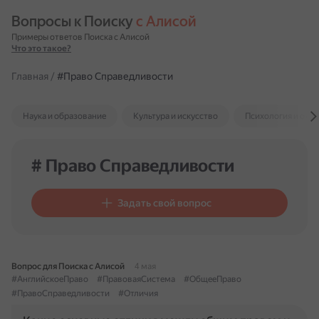
Вопросы к Поиску 
с Алисой
Примеры ответов Поиска с Алисой
Что это такое?
Главная
/
#Право Справедливости
Наука и образование
Культура и искусство
Психология и отн
# Право Справедливости
Задать свой вопрос
Вопрос для Поиска с Алисой
4 мая
#АнглийскоеПраво
#ПравоваяСистема
#ОбщееПраво
#ПравоСправедливости
#Отличия