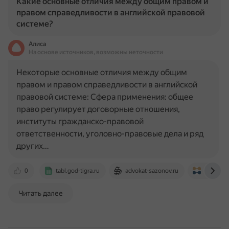
Какие основные отличия между общим правом и
правом справедливости в английской правовой
системе?
Алиса
На основе источников, возможны неточности
Некоторые основные отличия между общим
правом и правом справедливости в английской
правовой системе: Сфера применения: общее
право регулирует договорные отношения,
институты гражданско-правовой
ответственности, уголовно-правовые дела и ряд
других…
0
tabl.god-tigra.ru
advokat-sazonov.ru
www.elto
Читать далее