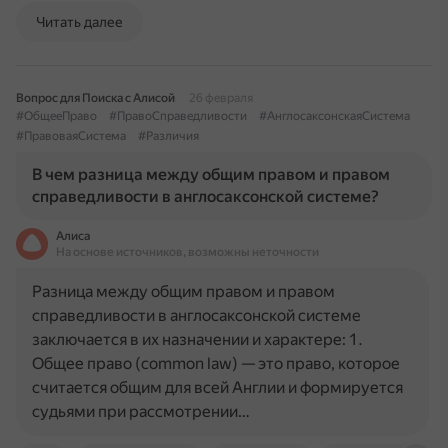
Читать далее
Вопрос для Поиска с Алисой
26 февраля
#ОбщееПраво
#ПравоСправедливости
#АнглосаксонскаяСистема
#ПравоваяСистема
#Различия
В чем разница между общим правом и правом
справедливости в англосаксонской системе?
Алиса
На основе источников, возможны неточности
Разница между общим правом и правом
справедливости в англосаксонской системе
заключается в их назначении и характере: 1.
Общее право (common law) — это право, которое
считается общим для всей Англии и формируется
судьями при рассмотрении…