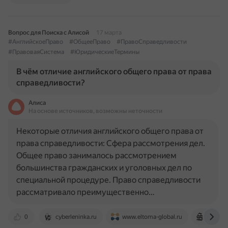
Вопрос для Поиска с Алисой
17 марта
#АнглийскоеПраво
#ОбщееПраво
#ПравоСправедливости
#ПравоваяСистема
#ЮридическиеТермины
В чём отличие английского общего права от права
справедливости?
Алиса
На основе источников, возможны неточности
Некоторые отличия английского общего права от
права справедливости: Сфера рассмотрения дел.
Общее право занималось рассмотрением
большинства гражданских и уголовных дел по
специальной процедуре. Право справедливости
рассматривало преимущественно…
0
cyberleninka.ru
www.eltoma-global.ru
advoka