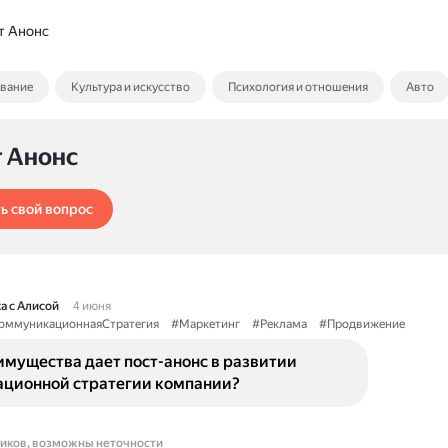
т Анонс
ование
Культура и искусство
Психология и отношения
Авто
т Анонс
ь свой вопрос
а с Алисой
4 июня
оммуникационнаяСтратегия
#Маркетинг
#Реклама
#Продвижение
имущества дает пост-анонс в развитии
ционной стратегии компании?
ников, возможны неточности