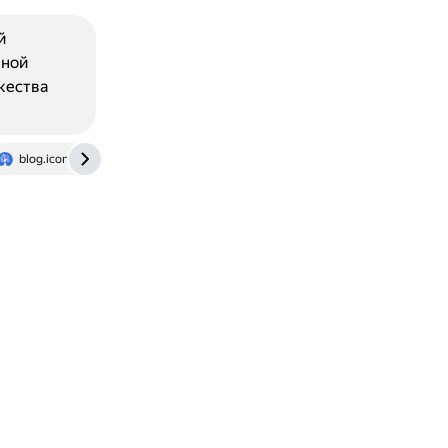
й
нной
жества
blog.icontextgroup.ru