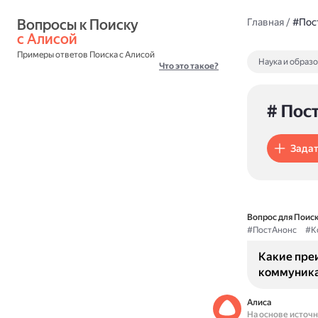
Вопросы к Поиску 
Главная
/
#Пос
с Алисой
Примеры ответов Поиска с Алисой
Наука и образ
Что это такое?
# Пос
Задат
Вопрос для Поиск
#ПостАнонс
#К
Какие пре
коммуника
Алиса
На основе источ