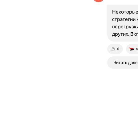
Некоторые
стратегии 
перегрузки
других. В 
0
a
Читать дале