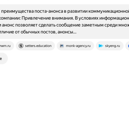
 преимущества поста-анонса в развитии коммуникационно
компании: Привлечение внимания. В условиях информацио
 анонс позволяет сделать сообщение заметным среди мно
отличие от обычных постов, анонсы…
rwm.ru
setters.education
monk-agency.ru
skyeng.ru
е