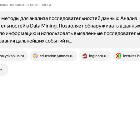
ников, возможны неточности
методы для анализа последовательностей данных: Анализ
ельностей в Data Mining. Позволяет обнаруживать в данны
ую информацию и использовать выявленные последователь
ования дальнейших событий и…
nalytikaplus.ru
education.yandex.ru
loginom.ru
lectures.
е