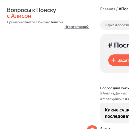
Вопросы к Поиску 
Главная
/
#Пос
с Алисой
Примеры ответов Поиска с Алисой
Наука и образ
Что это такое?
# Пос
Задат
Вопрос для Поиск
#АнализДанных
#МолекулярнаяБ
Какие сущ
последова
Алиса