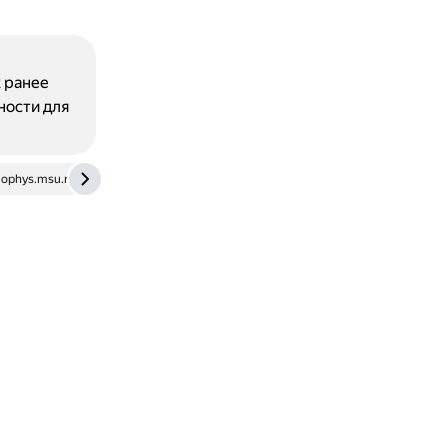
х ранее
ности для
biophys.msu.ru
ai.mitup.ru