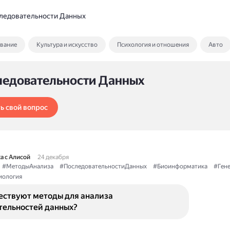
ледовательности Данных
ование
Культура и искусство
Психология и отношения
Авто
ледовательности Данных
ь свой вопрос
а с Алисой
24 декабря
#МетодыАнализа
#ПоследовательностиДанных
#Биоинформатика
#Гене
иология
ествуют методы для анализа
тельностей данных?