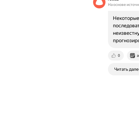
На основе источ
Некоторые 
последоват
неизвестн
прогнозир
0
a
Читать дале