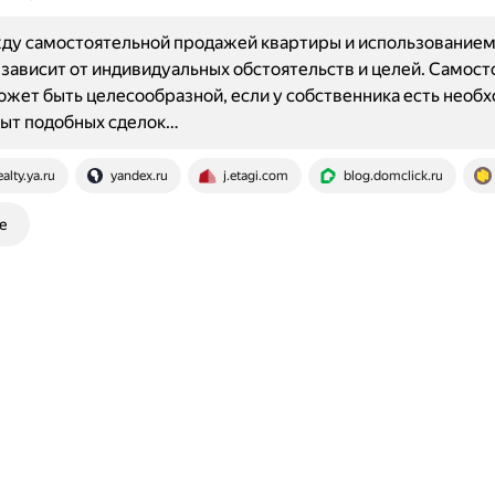
ду самостоятельной продажей квартиры и использованием
зависит от индивидуальных обстоятельств и целей. Самост
жет быть целесообразной, если у собственника есть необ
пыт подобных сделок…
ealty.ya.ru
yandex.ru
j.etagi.com
blog.domclick.ru
е