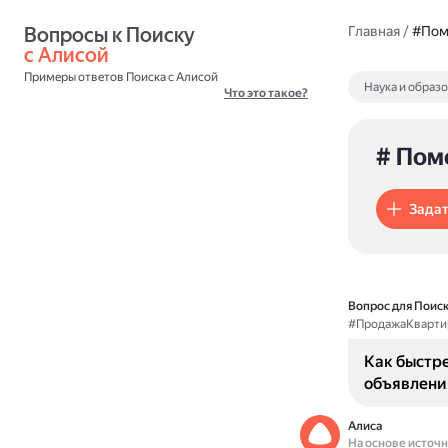
Вопросы к Поиску 
Главная
/
#Пом
с Алисой
Примеры ответов Поиска с Алисой
Наука и образ
Что это такое?
# Пом
Задат
Вопрос для Поиск
#ПродажаКварти
Как быстре
объявлени
Алиса
На основе источ