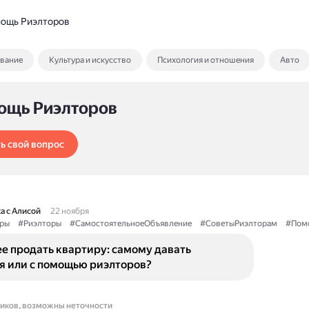
ощь Риэлторов
ование
Культура и искусство
Психология и отношения
Авто
ощь Риэлторов
ь свой вопрос
а с Алисой
22 ноября
ры
#Риэлторы
#СамостоятельноеОбъявление
#СоветыРиэлторам
#Пом
е продать квартиру: самому давать
я или с помощью риэлторов?
ников, возможны неточности