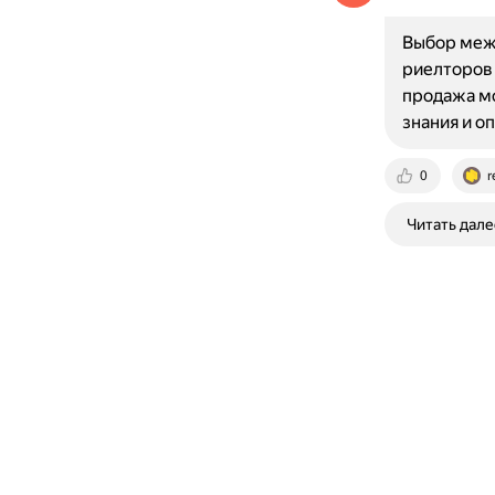
Выбор меж
риелторов 
продажа мо
знания и о
0
r
Читать дале