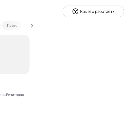
Как это работает?
Право
Экономика и финансы
Путешествия
Спорт
ощьРиэлторов