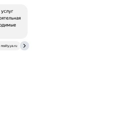
 услуг
оятельная
ходимые
realty.ya.ru
journal.sovcombank.ru
homecrm.ru
yandex.r