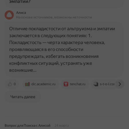
эмпатии?
Алиса
На основе источников, возможны неточности
Отличие покладистости от альтруизма и эмпатии
заключается в следующих понятиях: 1.
Покладистость — черта характера человека,
проявляющаяся в его способности
предупреждать, избегать возникновения
конфликтных ситуаций, устранять уже
возникшие…
0
dic.academic.ru
tenchat.ru
s-t-o-l.com
Читать далее
Вопрос для Поиска с Алисой
24 марта