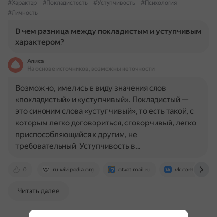
#Характер
#Покладистость
#Уступчивость
#Психология
#Личность
В чем разница между покладистым и уступчивым
характером?
Алиса
На основе источников, возможны неточности
Возможно, имелись в виду значения слов
«покладистый» и «уступчивый». Покладистый —
это синоним слова «уступчивый», то есть такой, с
которым легко договориться, сговорчивый, легко
приспособляющийся к другим, не
требовательный. Уступчивость в…
0
ru.wikipedia.org
otvet.mail.ru
vk.com
Читать далее