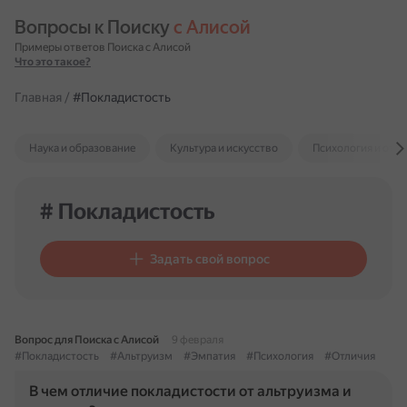
Вопросы к Поиску 
с Алисой
Примеры ответов Поиска с Алисой
Что это такое?
Главная
/
#Покладистость
Наука и образование
Культура и искусство
Психология и отн
# Покладистость
Задать свой вопрос
Вопрос для Поиска с Алисой
9 февраля
#Покладистость
#Альтруизм
#Эмпатия
#Психология
#Отличия
В чем отличие покладистости от альтруизма и