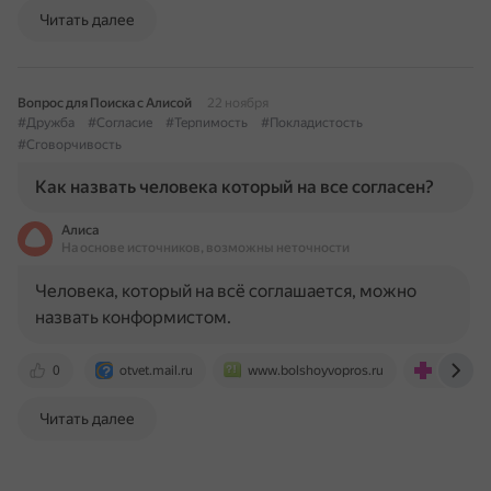
Читать далее
Вопрос для Поиска с Алисой
22 ноября
#Дружба
#Согласие
#Терпимость
#Покладистость
#Сговорчивость
Как назвать человека который на все согласен?
Алиса
На основе источников, возможны неточности
Человека, который на всё соглашается, можно
назвать конформистом.
0
otvet.mail.ru
www.bolshoyvopros.ru
teledoct
Читать далее