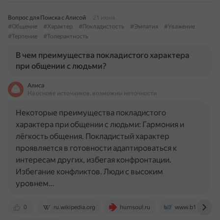
Вопрос для Поиска с Алисой
21 июня
#Общение
#Характер
#Покладистость
#Эмпатия
#Уважение
#Терпение
#Толерантность
В чем преимущества покладистого характера
при общении с людьми?
Алиса
На основе источников, возможны неточности
Некоторые преимущества покладистого
характера при общении с людьми: Гармония и
лёгкость общения. Покладистый характер
проявляется в готовности адаптироваться к
интересам других, избегая конфронтации.
Избегание конфликтов. Люди с высоким
уровнем…
0
ru.wikipedia.org
humsoul.ru
www.b17.ru