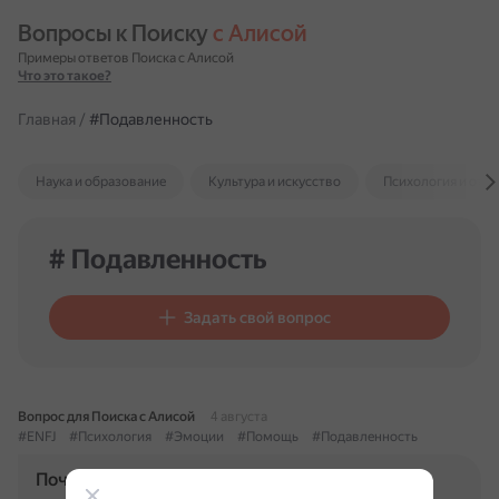
Вопросы к Поиску 
с Алисой
Примеры ответов Поиска с Алисой
Что это такое?
Главная
/
#Подавленность
Наука и образование
Культура и искусство
Психология и отн
# Подавленность
Задать свой вопрос
Вопрос для Поиска с Алисой
4 августа
#ENFJ
#Психология
#Эмоции
#Помощь
#Подавленность
Почему ENFJ могут чувствовать себя