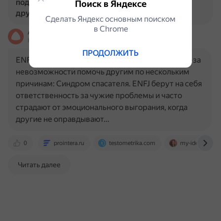
подавленными из-за невозможности помочь
Поиск в Яндексе
другим?
Сделать Яндекс основным поиском
в Сhrome
Алиса
На основе источников, возможны неточности
ПРОДОЛЖИТЬ
ENFJ могут чувствовать себя подавленными из-за
невозможности помочь другим по нескольким
причинам: Синдром спасателя. ENFJ берут на себя
ответственность за чужие проблемы и часто
страдают от эмоционального выгорания, когда
другие не оправдывают…
0
prointera.ru
testometrika.com
my-identity.ru
Читать далее