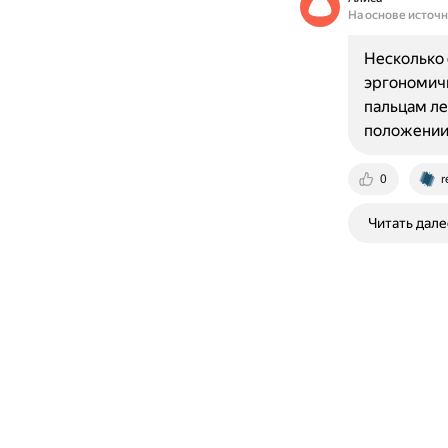
На основе источ
Несколько 
эргономичн
пальцам ле
положении.
0
r
Читать дале