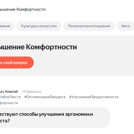
ышение Комфортности
ование
Культура и искусство
Психология и отношения
Авто
ышение Комфортности
ь свой вопрос
а с Алисой
14 февраля
НаборТекста
#ОптимизацияПроцесса
#УлучшениеПродуктивности
фортности
ествуют способы улучшения эргономики
ста?