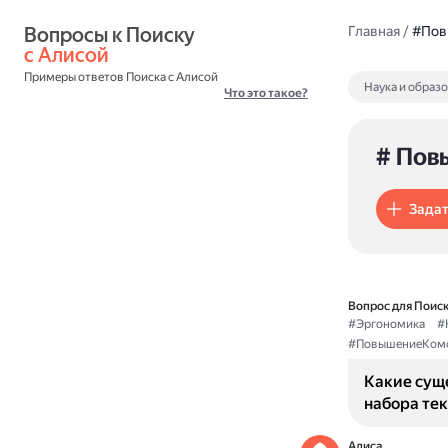
Вопросы к Поиску 
Главная
/
#Пов
с Алисой
Примеры ответов Поиска с Алисой
Наука и образ
Что это такое?
# Пов
Задат
Вопрос для Поиск
#Эргономика
#
#ПовышениеКом
Какие сущ
набора тек
Алиса