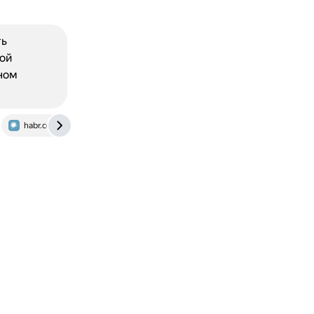
ть
ой
нном
habr.com