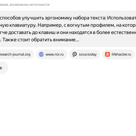
ников, возможны неточности
способов улучшить эргономику набора текста: Использова
ую клавиатуру. Например, с вогнутым профилем, на котор
гче доставать до клавиш и они находятся в более естестве
 Также стоит обратить внимание…
esearch-journal.org
www.nix.ru
sova.today
lifehacker.ru
е