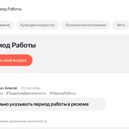
иод Работы
ование
Культура и искусство
Психология и отношения
Авто
иод Работы
ь свой вопрос
а с Алисой
29 сентября
та
#ТрудоваяДеятельность
#ПериодРаботы
льно указывать период работы в резюме
ников, возможны неточности