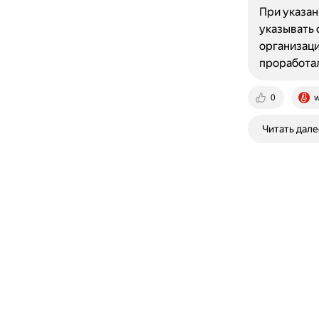
При указан
указывать 
организацию
проработал
0
w
Читать дале