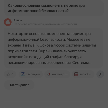
Каковы основные компоненты периметра
информационной безопасности?
Алиса
На основе источников, возможны неточности
Некоторые основные компоненты периметра
информационной безопасности: Межсетевые
экраны (Firewall). Основа любой системы защиты
периметра сети. Экраны анализируют весь
входящий и исходящий трафик, блокируя
несанкционированные соединения. Системы…
0
zscomp.ru
www.osp.ru
sudact.ru
lea
Читать далее