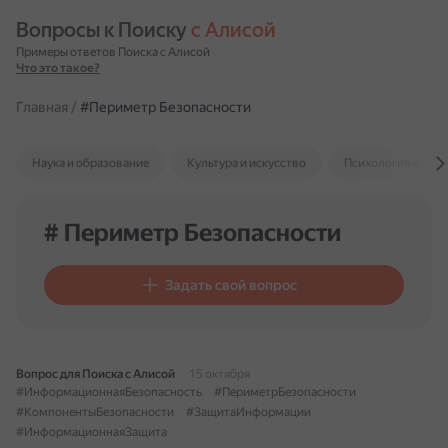
Вопросы к Поиску 
с Алисой
Примеры ответов Поиска с Алисой
Что это такое?
Главная
/
#Периметр Безопасности
Наука и образование
Культура и искусство
Психология и отн
# Периметр Безопасности
Задать свой вопрос
Вопрос для Поиска с Алисой
15 октября
#ИнформационнаяБезопасность
#ПериметрБезопасности
#КомпонентыБезопасности
#ЗащитаИнформации
#ИнформационнаяЗащита