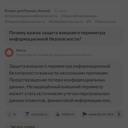
Вопрос для Поиска с Алисой
25 июля
#ИнформационнаяБезопасность
#ЗащитаИнформации
#ПериметрБезопасности
#Кибербезопасность
#IT
#Технологии
Почему важна защита внешнего периметра
информационной безопасности?
Алиса
На основе источников, возможны неточности
Защита внешнего периметра информационной
безопасности важна по нескольким причинам:
Предотвращение потери конфиденциальных
данных. Незащищённый внешний периметр
может стать источником утечки персональных
данных клиентов, финансовой информации или…
0
zscomp.ru
infars.ru
www.factor-ltd.by
Читать далее