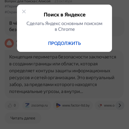
Вопрос для Поиска с Алисой
23 октября
#ПериметрБезопасности
#Концепция
#Безопасность
#ОхранаОбъектов
#ЗащитаИнформации
Поиск в Яндексе
В чём заключается концепция периметра
Сделать Яндекс основным поиском
в Сhrome
безопасности?
Алиса
ПРОДОЛЖИТЬ
На основе источников, возможны неточности
Концепция периметра безопасности заключается
в создании границы или области, которая
определяет контуры защиты информационных
ресурсов и сетей организации. Это виртуальный
забор, за пределами которого находятся
потенциальные угрозы, а внутри…
0
zscomp.ru
www.factor-ltd.by
www.osp.ru
Читать далее