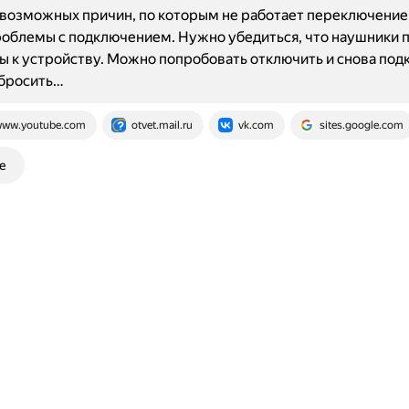
возможных причин, по которым не работает переключение 
роблемы с подключением. Нужно убедиться, что наушники 
 к устройству. Можно попробовать отключить и снова под
сбросить…
ww.youtube.com
otvet.mail.ru
vk.com
sites.google.com
е