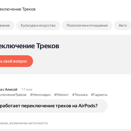
еключение Треков
ование
Культура и искусство
Психология и отношения
Авто
еключение Треков
ь свой вопрос
а с Алисой
17 мая
ключениеТреков
#Неполадки
#Ремонт
#Техника
#Гаджеты
работает переключение треков на AirPods?
ников, возможны неточности