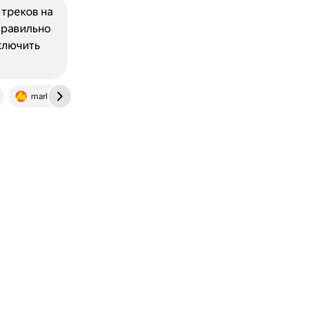
треков на
правильно
ключить
market.yandex.ru