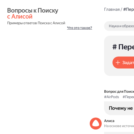
Вопросы к Поиску 
Главная
/
#Пер
с Алисой
Примеры ответов Поиска с Алисой
Наука и образ
Что это такое?
# Пер
Задат
Вопрос для Поиск
#AirPods
#Пере
Почему не 
Алиса
На основе источ