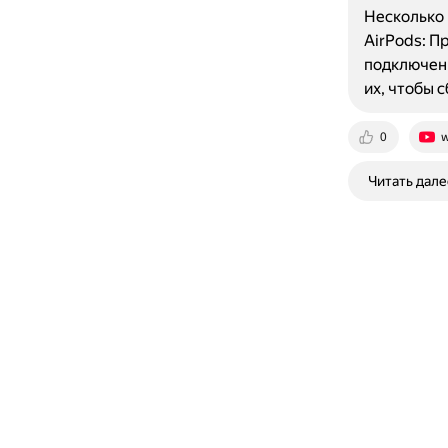
Несколько 
AirPods: П
подключены
их, чтобы 
0
w
Читать дале