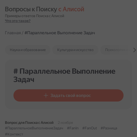
Вопросы к Поиску 
с Алисой
Примеры ответов Поиска с Алисой
Что это такое?
Главная
/
#Параллельное Выполнение Задач
Наука и образование
Культура и искусство
Психология и отн
# Параллельное Выполнение
Задач
Задать свой вопрос
Вопрос для Поиска с Алисой
2 ноября
#ПараллельноеВыполнениеЗадач
#FanIn
#FanOut
#Разница
#Контекст