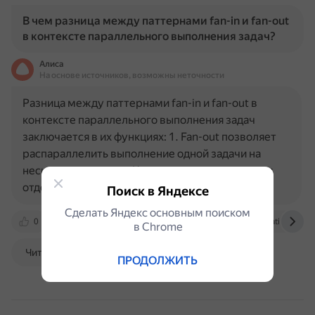
В чем разница между паттернами fan-in и fan-out
в контексте параллельного выполнения задач?
Алиса
На основе источников, возможны неточности
Разница между паттернами fan-in и fan-out в
контексте параллельного выполнения задач
заключается в их функциях: 1. Fan-out позволяет
распараллелить выполнение одной задачи на
несколько подзадач. Каждая из них назначается
отдельному потоку…
Поиск в Яндексе
Сделать Яндекс основным поиском
0
habr.com
bytegoblin.io
www.educative.io
в Сhrome
Читать далее
ПРОДОЛЖИТЬ