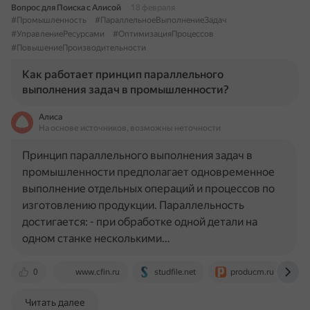
Вопрос для Поиска с Алисой
18 февраля
#Промышленность
#ПараллельноеВыполнениеЗадач
#УправлениеРесурсами
#ОптимизацияПроцессов
#ПовышениеПроизводительности
Как работает принцип параллельного
выполнения задач в промышленности?
Алиса
На основе источников, возможны неточности
Принцип параллельного выполнения задач в
промышленности предполагает одновременное
выполнение отдельных операций и процессов по
изготовлению продукции. Параллельность
достигается: - при обработке одной детали на
одном станке несколькими…
0
www.cfin.ru
studfile.net
producm.ru
Читать далее