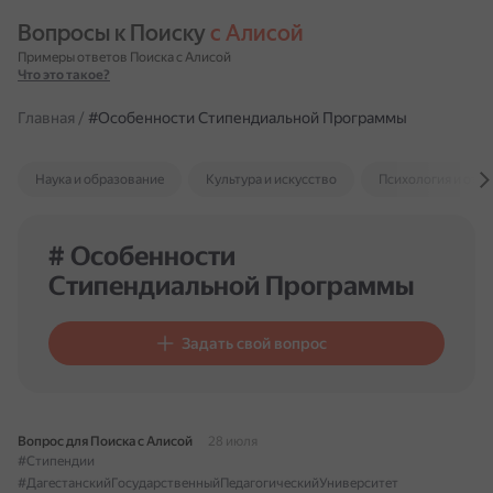
Вопросы к Поиску 
с Алисой
Примеры ответов Поиска с Алисой
Что это такое?
Главная
/
#Особенности Стипендиальной Программы
Наука и образование
Культура и искусство
Психология и отн
# Особенности
Стипендиальной Программы
Задать свой вопрос
Вопрос для Поиска с Алисой
28 июля
#Стипендии
#ДагестанскийГосударственныйПедагогическийУниверситет