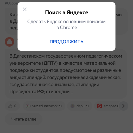
#ОсобенностиСтипендиальнойПрограммы
Поиск в Яндексе
Каковы особенности стипендиальной программы
в Дагестанском государственном
Сделать Яндекс основным поиском
в Сhrome
педагогическом университете?
Алиса
ПРОДОЛЖИТЬ
На основе источников, возможны неточности
В Дагестанском государственном педагогическом
университете (ДГПУ) в качестве материальной
поддержки студентов предусмотрены различные
виды стипендий: государственная академическая;
государственная социальная; стипендии
Президента РФ; стипендии…
0
vuz.edunetwork.ru
dspu.ru
smapse.ru
Читать далее