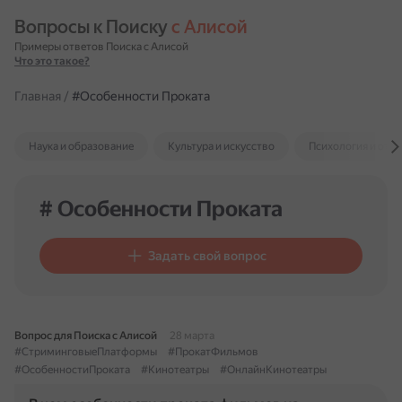
Вопросы к Поиску 
с Алисой
Примеры ответов Поиска с Алисой
Что это такое?
Главная
/
#Особенности Проката
Наука и образование
Культура и искусство
Психология и отн
# Особенности Проката
Задать свой вопрос
Вопрос для Поиска с Алисой
28 марта
#СтриминговыеПлатформы
#ПрокатФильмов
#ОсобенностиПроката
#Кинотеатры
#ОнлайнКинотеатры