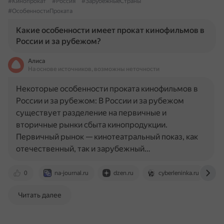
#Кинопрокат
#Россия
#ЗарубежныеСтраны
#ОсобенностиПроката
Какие особенности имеет прокат кинофильмов в
России и за рубежом?
Алиса
На основе источников, возможны неточности
Некоторые особенности проката кинофильмов в
России и за рубежом: В России и за рубежом
существует разделение на первичные и
вторичные рынки сбыта кинопродукции.
Первичный рынок — кинотеатральный показ, как
отечественный, так и зарубежный…
0
na-journal.ru
dzen.ru
cyberleninka.ru
Читать далее