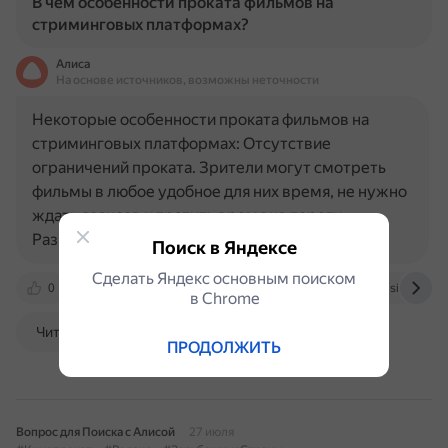
В чем особенности проката фильмов на
стриминговых платформах?
Алиса
На основе источников, возможны неточности
Некоторые особенности проката фильмов на
стриминговых платформах: Отсутствие
ограничений проката. Зрители могут смотреть
фильмы в любое удобное для них время, не нужно
ждать сеансов и тратить время на дорогу.
Разнообразие контента…
Поиск в Яндексе
Сделать Яндекс основным поиском
0
artforintrovert.ru
blog.rt.ru
www.businessinsi
в Сhrome
Читать далее
ПРОДОЛЖИТЬ
Вопрос для Поиска с Алисой
27 июля