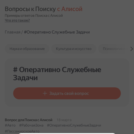
Вопросы к Поиску 
с Алисой
Примеры ответов Поиска с Алисой
Что это такое?
Главная
/
#Оперативно Служебные Задачи
Наука и образование
Культура и искусство
Психология и отн
# Оперативно Служебные
Задачи
Задать свой вопрос
Вопрос для Поиска с Алисой
18 марта
#Авто
#РабочаяЗона
#ОперативноСлужебныеЗадачи
#ПассажирскоеАвто