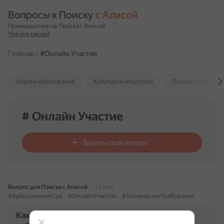
Вопросы к Поиску 
с Алисой
Примеры ответов Поиска с Алисой
Что это такое?
Главная
/
#Онлайн Участие
Наука и образование
Культура и искусство
Психология и отн
# Онлайн Участие
Задать свой вопрос
Вопрос для Поиска с Алисой
13 мая
#АрбитражныйСуд
#ОнлайнУчастие
#ТехническиеТребования
Какие технические требования должны быть