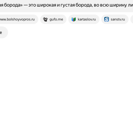
я борода» — это широкая и густая борода, во всю ширину ли
ww.bolshoyvopros.ru
gufo.me
kartaslov.ru
sanstv.ru
е