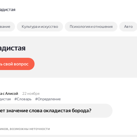
адистая
ование
Культура и искусство
Психология и отношения
Авто
адистая
ь свой вопрос
а с Алисой
22 ноября
дистая
#Словарь
#Определение
ет значение слова окладистая борода?
ников, возможны неточности