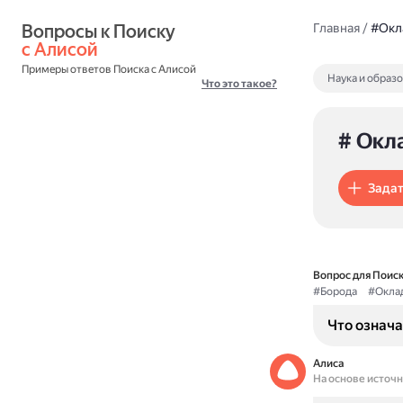
Вопросы к Поиску 
Главная
/
#Окл
с Алисой
Примеры ответов Поиска с Алисой
Наука и образ
Что это такое?
# Окл
Задат
Вопрос для Поиск
#Борода
#Окла
Что означа
Алиса
На основе источ