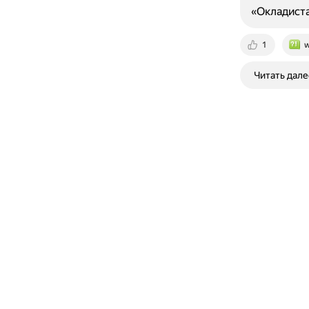
«Окладиста
1
w
Читать дале