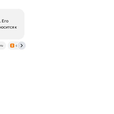
 Его
осится к
ru
ok.ru