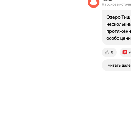
На основе источ
Озеро Тишь
нескольким
протяжённо
особо цен
0
v
Читать дале