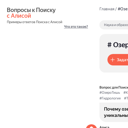
Вопросы к Поиску 
Главная
/
#Озе
с Алисой
Примеры ответов Поиска с Алисой
Наука и образ
Что это такое?
# Озе
Задат
Вопрос для Поиск
#ОзероТишь
#К
#Гидрология
#Т
Почему оз
уникальны
Алиса