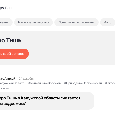
ро Тишь
ование
Культура и искусство
Психология и отношения
Авто
ро Тишь
ь свой вопрос
а с Алисой
24 декабря
алужскаяОбласть
#УникальныеВодоемы
#ПриродныеОсобенности
#Экос
уризм
еро Тишь в Калужской области считается
м водоемом?