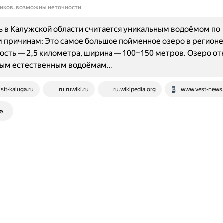
ников, возможны неточности
 в Калужской области считается уникальным водоёмом по
 причинам: Это самое большое пойменное озеро в регионе.
сть — 2,5 километра, ширина — 100–150 метров. Озеро отн
ным естественным водоёмам…
isit-kaluga.ru
ru.ruwiki.ru
ru.wikipedia.org
www.vest-news.
е