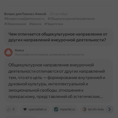
Вопрос для Поиска с Алисой
25 сентября
#ВнеурочнаяДеятельность
#ОбщекультурноеНаправление
#Образование
#Школа
#Педагогика
Чем отличается общекультурное направление от
других направлений внеурочной деятельности?
Алиса
На основе источников, возможны неточности
Общекультурное направление внеурочной
деятельности отличается от других направлений
тем, что его цель — формирование внутренней и
духовной культуры, интеллектуальной и
эмоциональной свободы, отношения к
прекрасному, представлений об эстетических…
0
specialitet.ru
nsportal.ru
lpi.sfu-kras.ru