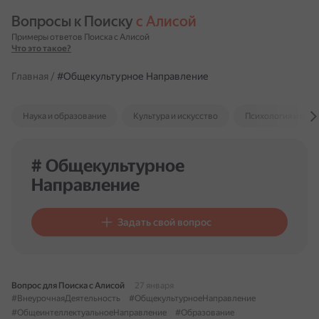
Вопросы к Поиску 
с Алисой
Примеры ответов Поиска с Алисой
Что это такое?
Главная
/
#Общекультурное Направление
Наука и образование
Культура и искусство
Психология и отн
# Общекультурное
Направление
Задать свой вопрос
Вопрос для Поиска с Алисой
27 января
#ВнеурочнаяДеятельность
#ОбщекультурноеНаправление
#ОбщеинтеллектуальноеНаправление
#Образование