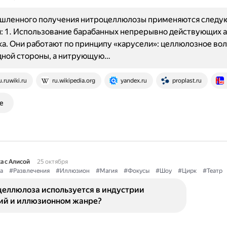
шленного получения нитроцеллюлозы применяются следу
: 1. Использование барабанных непрерывно действующих 
а. Они работают по принципу «карусели»: целлюлозное во
дной стороны, а нитрующую…
u.ruwiki.ru
ru.wikipedia.org
yandex.ru
proplast.ru
е
а с Алисой
25 октября
а
#Развлечения
#Иллюзион
#Магия
#Фокусы
#Шоу
#Цирк
#Театр
целлюлоза используется в индустрии
ий и иллюзионном жанре?