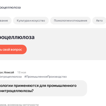
роцеллюлоза
ование
Культура и искусство
Психология и отношения
Авто
роцеллюлоза
ь свой вопрос
а с Алисой
18 мая
итроцеллюлоза
#ПромышленноеПроизводство
нологии применяются для промышленного
 нитроцеллюлозы?
ников, возможны неточности