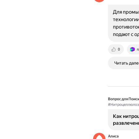
Для промы
технологии
противоток
подают с о
0
r
Читать дале
Вопрос для Поиск
#Нитроцеллюлоз
Как нитро
развлечен
Алиса