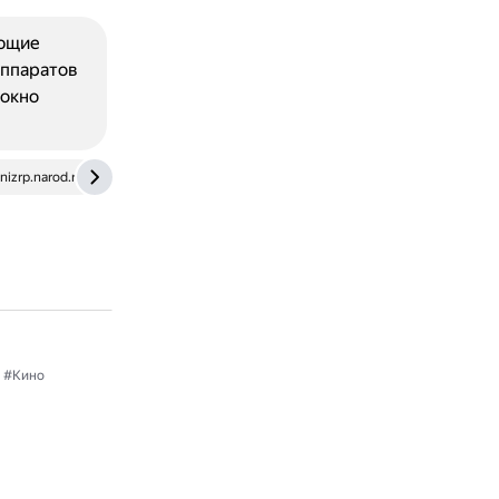
ющие
аппаратов
локно
nizrp.narod.ru
#Кино