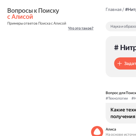
Вопросы к Поиску 
Главная
/
#Нит
с Алисой
Примеры ответов Поиска с Алисой
Наука и образ
Что это такое?
# Нит
Задат
Вопрос для Поиск
#Технологии
#Н
Какие тех
получения
Алиса
На основе источ