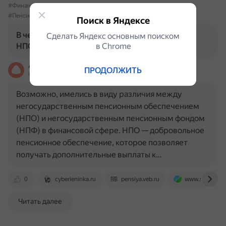
#ФинансоваяСфера
#Отличия
#Инвестиции
#ПенсионныеНакопления
Поиск в Яндексе
В чем заключаются основные отличия между
Сделать Яндекс основным поиском
в Сhrome
НПО и НПФ в финансовой сфере?
Алиса
ПРОДОЛЖИТЬ
На основе источников, возможны неточности
Возможно, имелись в виду различия между
негосударственным пенсионным обеспечением
(НПО) и негосударственным пенсионным фондом
(НПФ) в финансовой сфере. НПО — добровольное
пенсионное обеспечение, которое позволяет
получать дополнительные выплаты к…
0
cyberleninka.ru
pensiya.veb.ru
www.sravni.ru
Читать далее