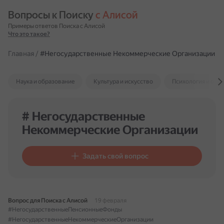
Вопросы к Поиску 
с Алисой
Примеры ответов Поиска с Алисой
Что это такое?
Главная
/
#Негосударственные Некоммерческие Организации
Наука и образование
Культура и искусство
Психология и отн
# Негосударственные
Некоммерческие Организации
Задать свой вопрос
Вопрос для Поиска с Алисой
19 февраля
#НегосударственныеПенсионныеФонды
#НегосударственныеНекоммерческиеОрганизации