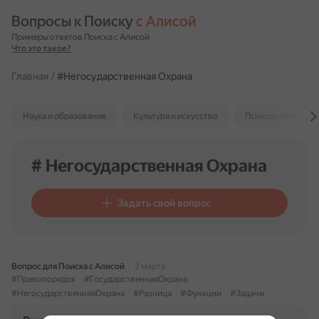
Вопросы к Поиску 
с Алисой
Примеры ответов Поиска с Алисой
Что это такое?
Главная
/
#Негосударственная Охрана
Наука и образование
Культура и искусство
Психология и отн
# Негосударственная Охрана
Задать свой вопрос
Вопрос для Поиска с Алисой
2 марта
#Правопорядок
#ГосударственнаяОхрана
#НегосударственнаяОхрана
#Разница
#Функции
#Задачи