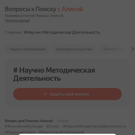
Вопросы к Поиску 
с Алисой
Примеры ответов Поиска с Алисой
Что это такое?
Главная
/
#Научно Методическая Деятельность
Наука и образование
Культура и искусство
Психология и отн
# Научно Методическая
Деятельность
Задать свой вопрос
Вопрос для Поиска с Алисой
16 мая
#ФизическаяКультура
#Спорт
#НаучноМетодическаяДеятельность
#РазвитиеСпорта
#ПодготовкаСпортсменов