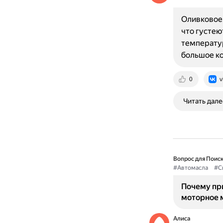
Оливковое 
что густею
температур
большое к
0
v
Читать дале
Вопрос для Поиск
#Автомасла
#С
Почему пр
моторное 
Алиса