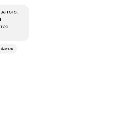
за того,
и
ится
dzen.ru