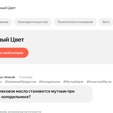
ный Цвет
ование
Культура и искусство
Психология и отношения
Авто
ный Цвет
ь свой вопрос
а с Алисой
12 января
ло
#ХранениеПродуктов
#Холодильник
#МутныйЦвет
#КачествоМасла
ивковое масло становится мутным при
в холодильнике?
ников, возможны неточности