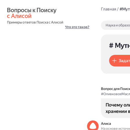
Вопросы к Поиску 
Главная
/
#Мут
с Алисой
Примеры ответов Поиска с Алисой
Наука и образ
Что это такое?
# Мут
Задат
Вопрос для Поиск
#ОливковоеМас
Почему ол
хранении 
Алиса
На основе источ