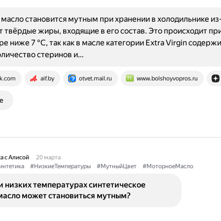
масло становится мутным при хранении в холодильнике из-
т твёрдые жиры, входящие в его состав. Это происходит пр
е ниже 7 °C, так как в масле категории Extra Virgin содерж
оличество стеринов и…
k.com
aif.by
otvet.mail.ru
www.bolshoyvopros.ru
е
а с Алисой
20 марта
интетика
#НизкиеТемпературы
#МутныйЦвет
#МоторноеМасло
и низких температурах синтетическое
масло может становиться мутным?