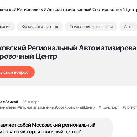
ковский Региональный Автоматизированный Сортировочный Цент
ование
Культура и искусство
Психология и отношения
Авто
ковский Региональный Автоматизиров
ровочный Центр
ь свой вопрос
а с Алисой
26 января
иональныйАвтоматизированныйСортировочныйЦентр
#Транспорт
#Логист
тавляет собой Московский региональный
ированный сортировочный центр?