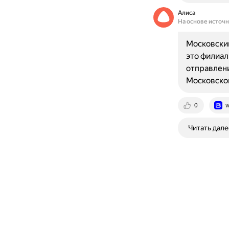
Алиса
На основе источ
Московски
это филиал
отправлени
Московско
0
w
Читать дале