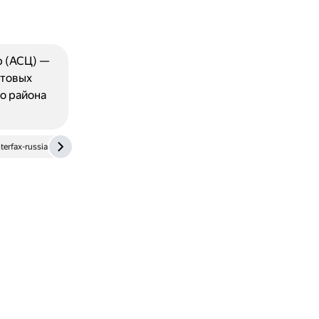
 (АСЦ) —
чтовых
о района
erfax-russia.ru