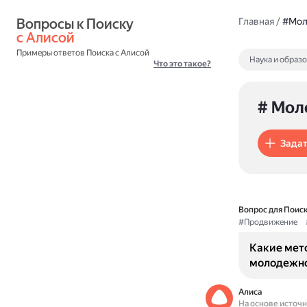
Вопросы к Поиску 
Главная
/
#Мол
с Алисой
Примеры ответов Поиска с Алисой
Наука и образ
Что это такое?
# Мол
Задат
Вопрос для Поиск
#Продвижение
Какие мет
молодежно
Алиса
На основе источ