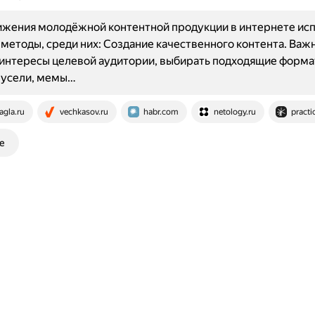
ижения молодёжной контентной продукции в интернете ис
методы, среди них: Создание качественного контента. Важ
интересы целевой аудитории, выбирать подходящие форма
русели, мемы…
agla.ru
vechkasov.ru
habr.com
netology.ru
practi
е