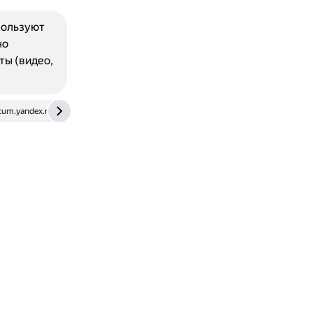
пользуют
но
ты (видео,
cum.yandex.ru