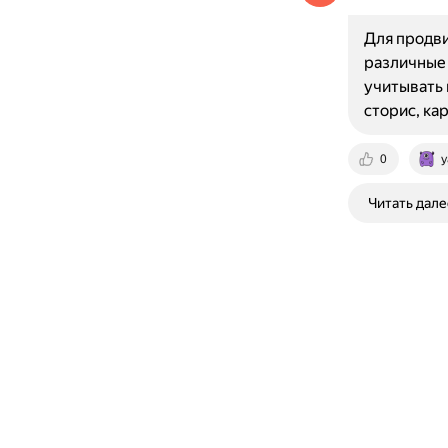
Для продв
различные 
учитывать 
сторис, ка
0
y
Читать дале