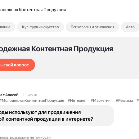
одежная Контентная Продукция
ование
Культура и искусство
Психология и отношения
Авто
одежная Контентная Продукция
ь свой вопрос
а с Алисой
11 июня
#МолодежнаяКонтентнаяПродукция
#Интернет
#Маркетинг
#Реклама
#
оды используют для продвижения
й контентной продукции в интернете?
ников, возможны неточности