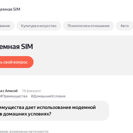
емная SIM
ование
Культура и искусство
Психология и отношения
Авто
емная SIM
ь свой вопрос
а с Алисой
16 февраля
#Преимущества
#ДомашниеУсловия
имущества дает использование модемной
 в домашних условиях?
ников, возможны неточности