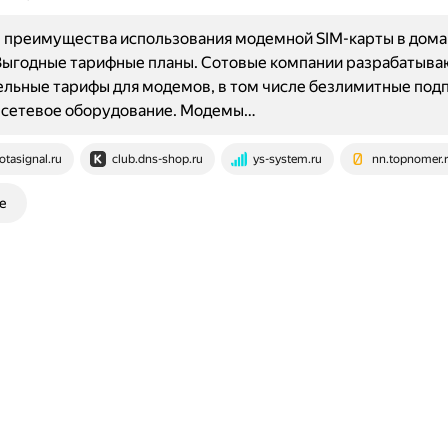
 преимущества использования модемной SIM-карты в дом
Выгодные тарифные планы. Сотовые компании разрабатыва
льные тарифы для модемов, в том числе безлимитные подп
 сетевое оборудование. Модемы…
otasignal.ru
club.dns-shop.ru
ys-system.ru
nn.topnomer.
е