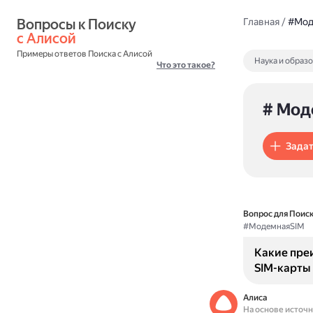
Вопросы к Поиску 
Главная
/
#Мод
с Алисой
Примеры ответов Поиска с Алисой
Наука и образ
Что это такое?
# Мод
Задат
Вопрос для Поиск
#МодемнаяSIM
Какие пре
SIM-карты
Алиса
На основе источ