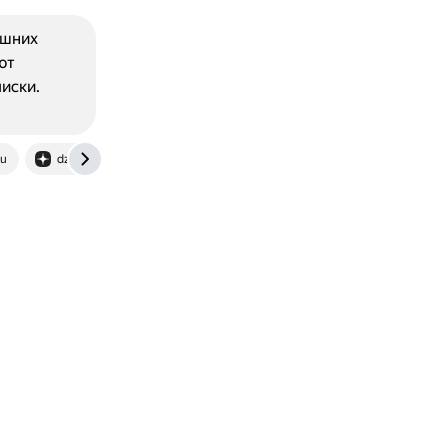
ашних
ют
иски.
ru
dzen.ru