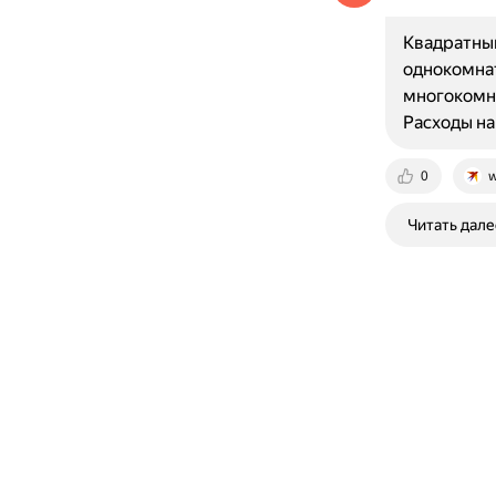
Квадратный
однокомнат
многокомна
Расходы на
0
w
Читать дале