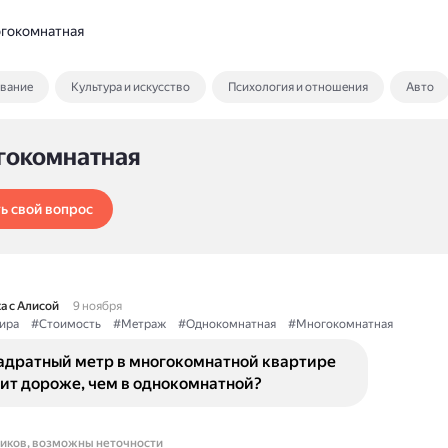
гокомнатная
ование
Культура и искусство
Психология и отношения
Авто
гокомнатная
ь свой вопрос
а с Алисой
9 ноября
ира
#Стоимость
#Метраж
#Однокомнатная
#Многокомнатная
адратный метр в многокомнатной квартире
ит дороже, чем в однокомнатной?
ников, возможны неточности