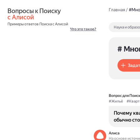
Вопросы к Поиску 
Главная
/
#Мно
с Алисой
Примеры ответов Поиска с Алисой
Наука и образ
Что это такое?
# Мно
Задат
Вопрос для Поиск
#Жильё
#Кварт
Почему кв
обычно сто
Алиса
На основе источ