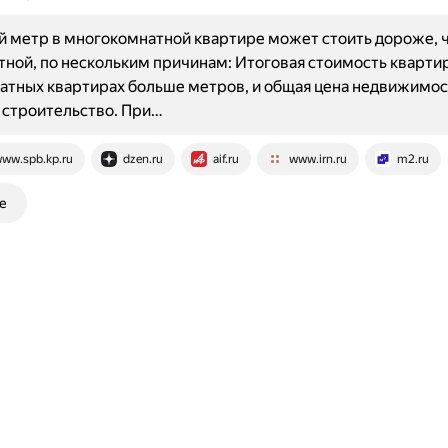
 метр в многокомнатной квартире может стоить дороже, 
ной, по нескольким причинам: Итоговая стоимость квартир
тных квартирах больше метров, и общая цена недвижимос
 строительство. При…
ww.spb.kp.ru
dzen.ru
aif.ru
www.irn.ru
m2.ru
е