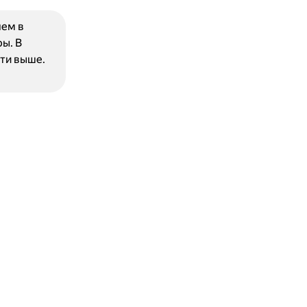
чем в
ы. В
ти выше.