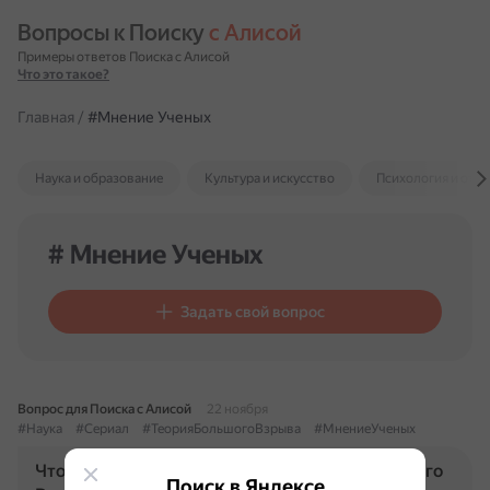
Вопросы к Поиску 
с Алисой
Примеры ответов Поиска с Алисой
Что это такое?
Главная
/
#Мнение Ученых
Наука и образование
Культура и искусство
Психология и отн
# Мнение Ученых
Задать свой вопрос
Вопрос для Поиска с Алисой
22 ноября
#Наука
#Сериал
#ТеорияБольшогоВзрыва
#МнениеУченых
Что ученые думают о сериале ”Теория Большого
Поиск в Яндексе