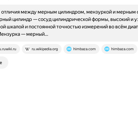
 отличия между мерным цилиндром, мензуркой и мерным 
ный цилиндр — сосуд цилиндрической формы, высокий и уз
й шкалой и постоянной точностью измерений во всём диа
Мензурка — мерный…
u.ruwiki.ru
ru.wikipedia.org
himbaza.com
himbaza.com
е