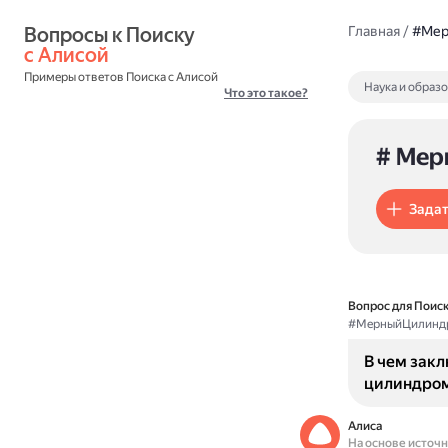
Вопросы к Поиску 
Главная
/
#Мер
с Алисой
Примеры ответов Поиска с Алисой
Наука и образ
Что это такое?
# Мер
Задат
Вопрос для Поиск
#МерныйЦилинд
В чем зак
цилиндром
Алиса
На основе источ