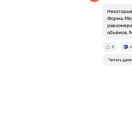
Некоторые
Форма: Мер
равномерно
объёмов. 
0
r
Читать дале