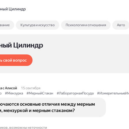
ный Цилиндр
ование
Культура и искусство
Психология и отношения
Авто
ный Цилиндр
ь свой вопрос
а с Алисой
15 сентября
р
#Мензурка
#МерныйСтакан
#ЛабораторнаяПосуда
#ИзмерительныеИ
лючаются основные отличия между мерным
, мензуркой и мерным стаканом?
ников, возможны неточности