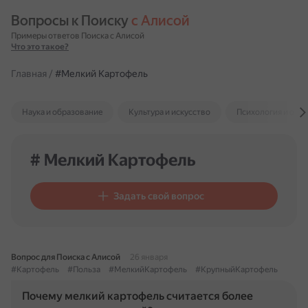
Вопросы к Поиску 
с Алисой
Примеры ответов Поиска с Алисой
Что это такое?
Главная
/
#Мелкий Картофель
Наука и образование
Культура и искусство
Психология и отн
# Мелкий Картофель
Задать свой вопрос
Вопрос для Поиска с Алисой
26 января
#Картофель
#Польза
#МелкийКартофель
#КрупныйКартофель
Почему мелкий картофель считается более