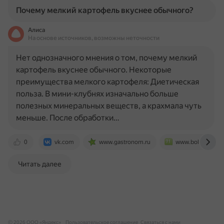
Почему мелкий картофель вкуснее обычного?
Алиса
На основе источников, возможны неточности
Нет однозначного мнения о том, почему мелкий
картофель вкуснее обычного. Некоторые
преимущества мелкого картофеля: Диетическая
польза. В мини-клубнях изначально больше
полезных минеральных веществ, а крахмала чуть
меньше. После обработки…
0
vk.com
www.gastronom.ru
www.bolshoyvopr
Читать далее
© 2026 ООО «Яндекс»
Пользовательское соглашение
Связаться с нами